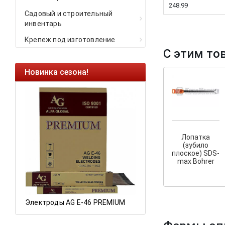
248.99
Садовый и строительный
инвентарь
Крепеж под изготовление
С этим то
Новинка сезона!
Ликвидация оста
Саморезы кровель
HARPOON EURO
Ликвидация склад
остатков по ценам 
Лопатка
(зубило
плоское) SDS-
max Bohrer
а
Электроды AG E-46 PREMIUM