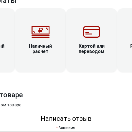
латы
Наличный
ый
Картой или
расчет
переводом
товаре
том товаре.
Написать отзыв
Ваше имя: