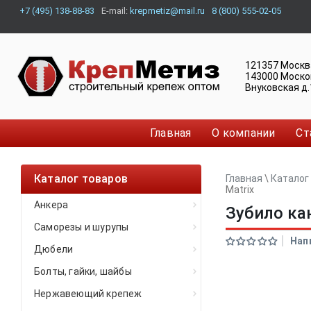
+7 (495) 138-88-83
E-mail:
krepmetiz@mail.ru
8 (800) 555-02-05
121357
Москв
143000
Моско
Внуковская д.
Главная
О компании
Ст
Каталог товаров
Главная
\
Каталог
Matrix
Анкера
Зубило ка
Саморезы и шурупы
Нап
Дюбели
Болты, гайки, шайбы
Нержавеющий крепеж