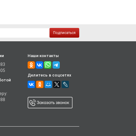
Подписаться
ми
Наши контакты
-83
-05
Делитесь в соцсетях
ботой
еру:
-88