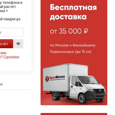
р телефона и
ый расчёт
аза +
й скидки до
клик
е?
Сделаем
ия