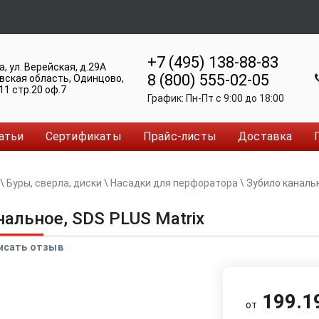
+7 (495) 138-88-83
а
,
ул. Верейская, д.29А
8 (800) 555-02-05
вская область, Одинцово
,
11 стр.20 оф.7
График:
Пн-Пт c 9:00 до 18:00
атьи
Сертификаты
Прайс-листы
Доставка
\
Буры, сверла, диски
\
Насадки для перфоратора
\
Зубило каналь
нальное, SDS PLUS Matrix
исать отзыв
199.19
от