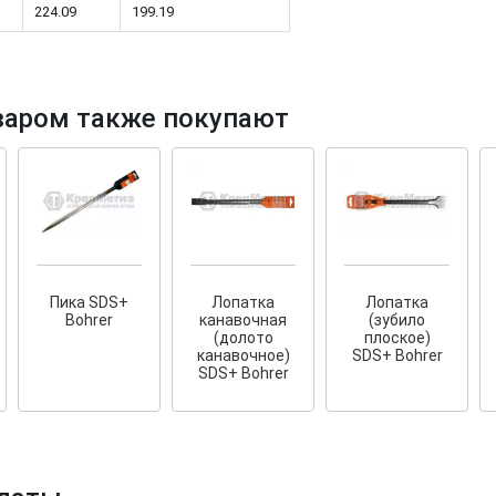
224.09
199.19
варом также покупают
тков!
Cкрытый крепеж
ные HKR-R
Крепление террас и фасадов
У нас появился
скрытый
крепеж для деревянных террас
ских
и фасадов
.
2020 года!
Пика SDS+
Лопатка
Лопатка
Bohrer
канавочная
(зубило
(долото
плоское)
канавочное)
SDS+ Bohrer
SDS+ Bohrer