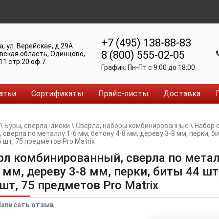
+7 (495) 138-88-83
а
,
ул. Верейская, д.29А
8 (800) 555-02-05
вская область, Одинцово
,
11 стр.20 оф.7
График:
Пн-Пт c 9:00 до 18:00
атьи
Сертификаты
Прайс-листы
Доставка
\
Буры, сверла, диски
\
Сверла, наборы комбинированные
\
Набор 
сверла по металлу 1-6 мм, бетону 4-8 мм, дереву 3-8 мм, перки, би
6 шт, 75 предметов Pro Matrix
рл комбинированный, сверла по метал
 мм, дереву 3-8 мм, перки, биты 44 шт
шт, 75 предметов Pro Matrix
Написать отзыв