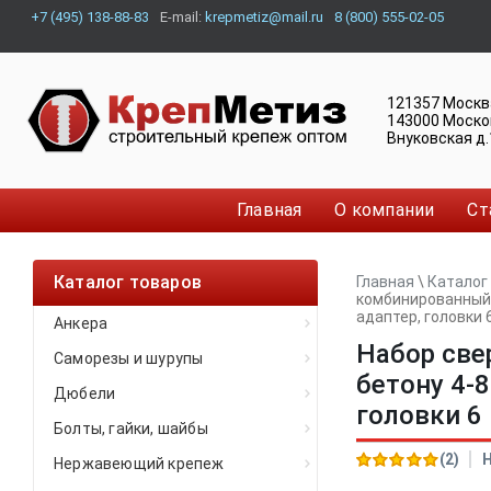
+7 (495) 138-88-83
E-mail:
krepmetiz@mail.ru
8 (800) 555-02-05
121357
Москв
143000
Моско
Внуковская д.
Главная
О компании
Ст
Каталог товаров
Главная
\
Каталог
комбинированный, 
адаптер, головки 
Анкера
Набор све
Саморезы и шурупы
бетону 4-8
Дюбели
головки 6 
Болты, гайки, шайбы
(2)
Нержавеющий крепеж