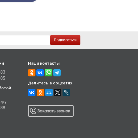
Подписаться
ми
Наши контакты
-83
-05
Делитесь в соцсетях
ботой
еру:
-88