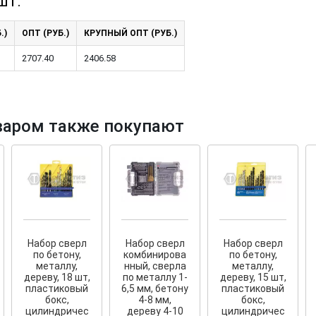
шт.
.)
ОПТ (РУБ.)
КРУПНЫЙ ОПТ (РУБ.)
2707.40
2406.58
тков!
Cкрытый крепеж
варом также покупают
ные HKR-R
Крепление террас и фасадов
У нас появился
скрытый
крепеж для деревянных террас
ских
и фасадов
.
2020 года!
Набор сверл
Набор сверл
Набор сверл
по бетону,
комбинирова
по бетону,
металлу,
нный, сверла
металлу,
дереву, 18 шт,
по металлу 1-
дереву, 15 шт,
пластиковый
6,5 мм, бетону
пластиковый
бокс,
4-8 мм,
бокс,
цилиндричес
дереву 4-10
цилиндричес