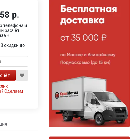
58 р.
р телефона и
ый расчёт
аза +
й скидки до
клик
е?
Сделаем
ция