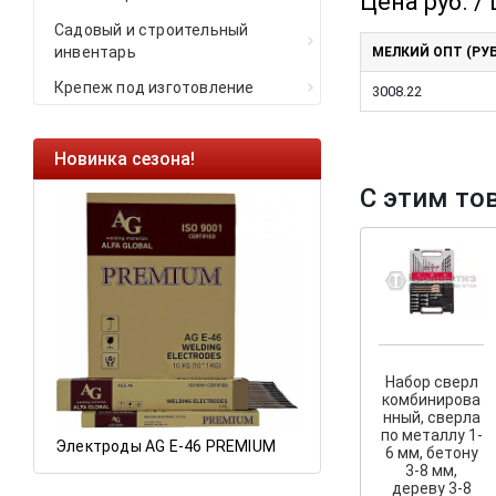
Цена руб. / 
Садовый и строительный
инвентарь
МЕЛКИЙ ОПТ (РУБ
Крепеж под изготовление
3008.22
Новинка сезона!
Ликвидация оста
С этим то
Саморезы кровель
HARPOON EURO
Ликвидация склад
остатков по ценам 
а
Набор сверл
комбинирова
нный, сверла
по металлу 1-
Электроды AG E-46 PREMIUM
6 мм, бетону
3-8 мм,
дереву 3-8