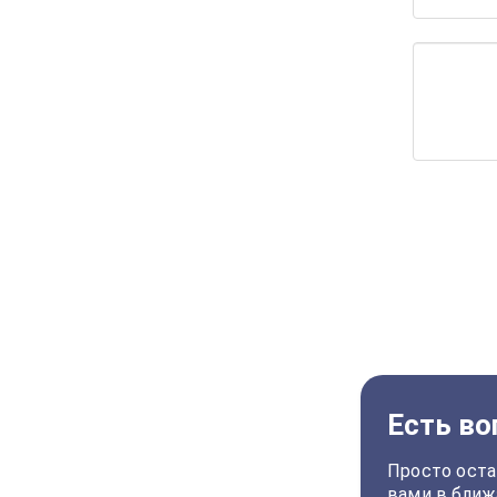
Есть во
Просто оста
вами в ближ