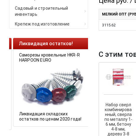
Цена руб. / 
Садовый и строительный
инвентарь
МЕЛКИЙ ОПТ (РУБ
Крепеж под изготовление
3115.62
Ликвидация остатков!
Cкрытый крепеж
С этим то
Саморезы кровельные HKR-R
Крепление террас 
HARPOON EURO
У нас появился
ск
крепеж для деревя
и фасадов
.
Набор сверл
комбинирова
Ликвидация складских
нный, сверла
остатков по ценам 2020 года!
по металлу 1-
6 мм, бетону
4-8 мм,
дереву 3-8