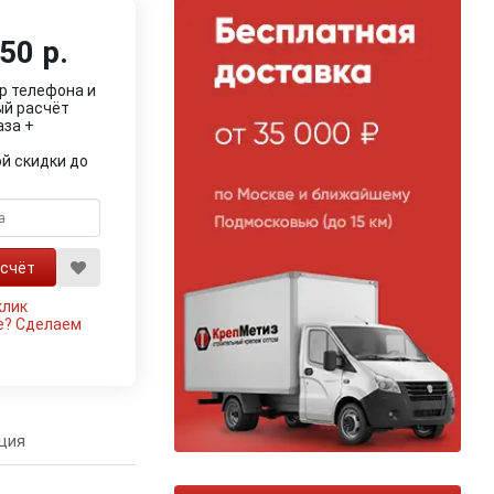
50 р.
р телефона и
ый расчёт
аза +
й скидки до
клик
е?
Сделаем
ция