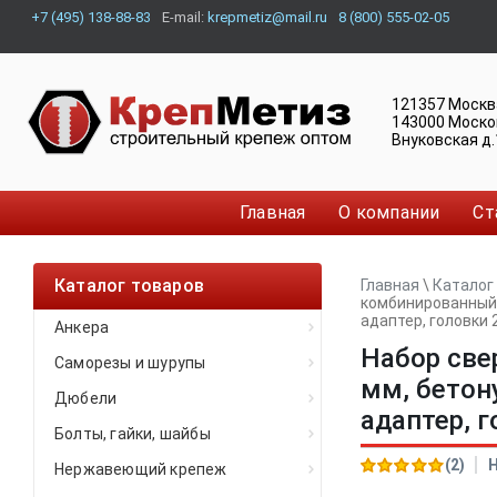
+7 (495) 138-88-83
E-mail:
krepmetiz@mail.ru
8 (800) 555-02-05
121357
Москв
143000
Моско
Внуковская д.
Главная
О компании
Ст
Каталог товаров
Главная
\
Каталог
комбинированный, 
адаптер, головки 
Анкера
Набор све
Саморезы и шурупы
мм, бетону
Дюбели
адаптер, г
Болты, гайки, шайбы
(2)
Нержавеющий крепеж