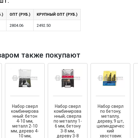
шт.
.)
ОПТ (РУБ.)
КРУПНЫЙ ОПТ (РУБ.)
2804.06
2492.50
варом также покупают
и фасадов
рытый
нных террас
Набор сверл
Набор сверл
Набор сверл
комбинирова
комбинирова
по бетону,
нный: бетон
нный, сверла
металлу,
4-10 мм,
по металлу 1-
дереву, 9 шт,
металл 2-10
6 мм, бетону
цилиндричес
мм, дерево 4-
3-8 мм,
кий
10 мм,
дереву 3-8
хвостовик