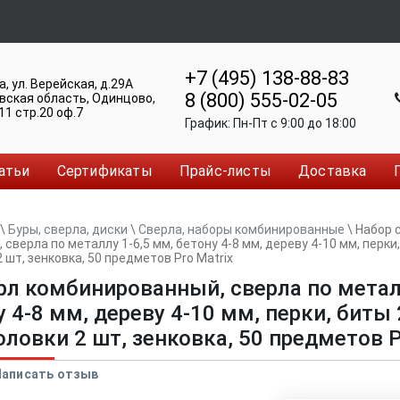
+7 (495) 138-88-83
а
,
ул. Верейская, д.29А
8 (800) 555-02-05
вская область, Одинцово
,
11 стр.20 оф.7
График:
Пн-Пт c 9:00 до 18:00
атьи
Сертификаты
Прайс-листы
Доставка
\
Буры, сверла, диски
\
Сверла, наборы комбинированные
\
Набор 
сверла по металлу 1-6,5 мм, бетону 4-8 мм, дереву 4-10 мм, перки,
2 шт, зенковка, 50 предметов Pro Matrix
рл комбинированный, сверла по метал
 4-8 мм, дереву 4-10 мм, перки, биты 
оловки 2 шт, зенковка, 50 предметов P
Написать отзыв