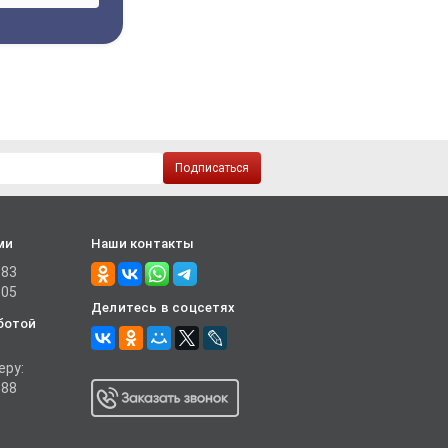
Подписаться
ми
Наши контакты
-83
-05
Делитесь в соцсетях
ботой
еру:
-88