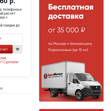
60 р.
р телефона и
ый расчёт
аза +
й скидки до
клик
е?
Сделаем
ия