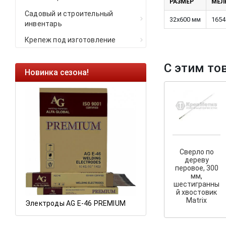
РАЗМЕР
МЕЛК
Садовый и строительный
32х600 мм
1654
инвентарь
Крепеж под изготовление
С этим то
Новинка сезона!
Ликвидация оста
Саморезы кровель
HARPOON EURO
Ликвидация склад
остатков по ценам 
Сверло по
дереву
перовое, 300
а
мм,
шестигранны
й хвостовик
Matrix
Электроды AG E-46 PREMIUM