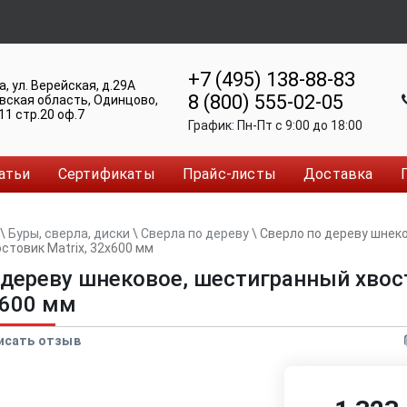
+7 (495) 138-88-83
а
,
ул. Верейская, д.29А
8 (800) 555-02-05
вская область, Одинцово
,
11 стр.20 оф.7
График:
Пн-Пт c 9:00 до 18:00
атьи
Сертификаты
Прайс-листы
Доставка
\
Буры, сверла, диски
\
Сверла по дереву
\
Сверло по дереву шнеко
стовик Matrix, 32х600 мм
 дереву шнековое, шестигранный хво
х600 мм
исать отзыв