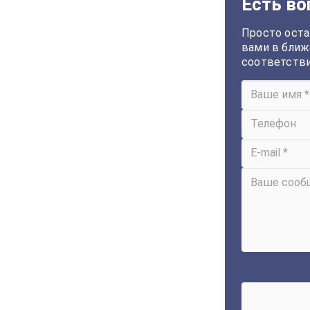
Есть во
Просто оста
вами в ближ
соответств