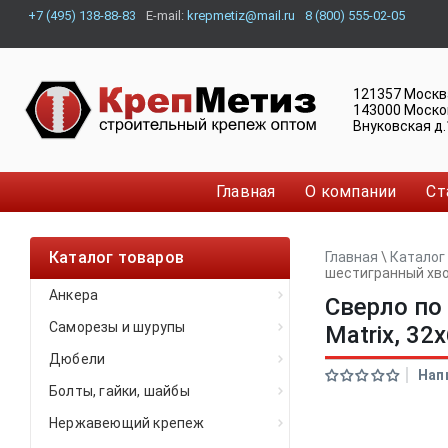
+7 (495) 138-88-83
E-mail:
krepmetiz@mail.ru
8 (800) 555-02-05
121357
Москв
143000
Моско
Внуковская д.
Главная
О компании
Ст
Каталог товаров
Главная
\
Каталог
шестигранный хво
Анкера
Сверло по
Саморезы и шурупы
Matrix, 32
Дюбели
Нап
Болты, гайки, шайбы
Нержавеющий крепеж