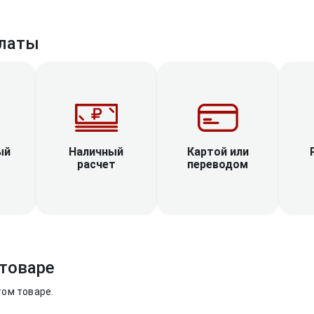
латы
Наличный
ый
Картой или
расчет
переводом
товаре
том товаре.