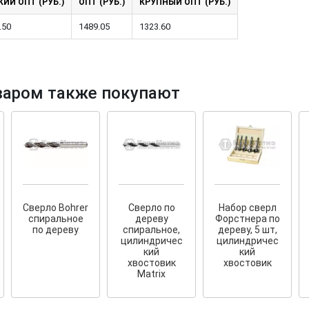
ИЙ ОПТ (РУБ.)
ОПТ (РУБ.)
КРУПНЫЙ ОПТ (РУБ.)
.50
1489.05
1323.60
варом также покупают
тков!
Cкрытый крепеж
ные HKR-R
Крепление террас и фасадов
У нас появился
скрытый
крепеж для деревянных террас
ских
и фасадов
.
2020 года!
Сверло Bohrer
Сверло по
Набор сверл
спиральное
дереву
Форстнера по
по дереву
спиральное,
дереву, 5 шт,
цилиндричес
цилиндричес
кий
кий
хвостовик
хвостовик
Matrix