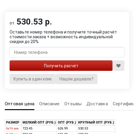
530.53 р.
от
Оставьте номер телефона и получите точный расчёт
стоимости заказа + возможность индивидуальной
скидки до 20%
Купить в один клик
Нашли дешевле?
Оптовая цена
Описание
Отзывы
Доставка
Сертифик
РАЗМЕР
МЕЛКИЙ ОПТ (РУБ.)
ОПТ (РУБ.)
КРУПНЫЙ ОПТ (РУБ.)
6x16 мм
723.45
626.99
530.53