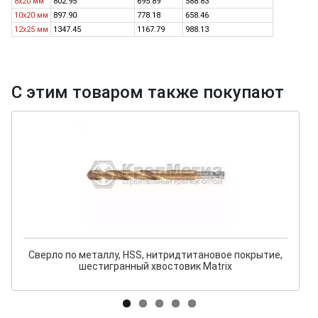
8x20 мм
802.95
695.89
588.83
10x20 мм
897.90
778.18
658.46
12x25 мм
1347.45
1167.79
988.13
С этим товаром также покупают
Сверло по металлу, HSS, нитридтитановое покрытие,
шестигранный хвостовик Matrix