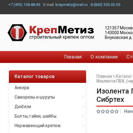
+7 (495) 138-88-83
E-mail:
krepmetiz@mail.ru
8 (800) 555-02-05
121357
Москв
143000
Моско
Внуковская д.
Главная
О компании
Ст
Каталог товаров
Главная
\
Каталог
Изолента ПВХ, (че
Анкера
Изолента П
Саморезы и шурупы
Сибртех
Дюбели
Нап
Болты, гайки, шайбы
Нержавеющий крепеж