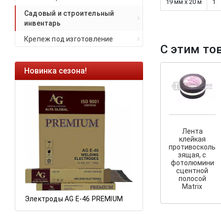
19 мм х 20 м
1
Садовый и строительный
инвентарь
Крепеж под изготовление
С этим то
Новинка сезона!
Ликвидация оста
Саморезы кровель
HARPOON EURO
Ликвидация склад
остатков по ценам 
Лента
клейкая
противосколь
зящая, c
фотолюмини
а
сцентной
полосой
Matrix
Электроды AG E-46 PREMIUM