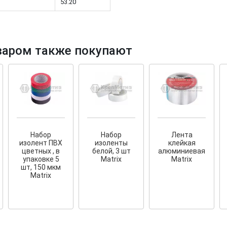
53.20
варом также покупают
тков!
Cкрытый крепеж
ные HKR-R
Крепление террас и фасадов
У нас появился
скрытый
крепеж для деревянных террас
ских
и фасадов
.
2020 года!
Набор
Набор
Лента
изолент ПВХ
изоленты
клейкая
цветных , в
белой, 3 шт
алюминиевая
упаковке 5
Matrix
Matrix
шт, 150 мкм
Matrix