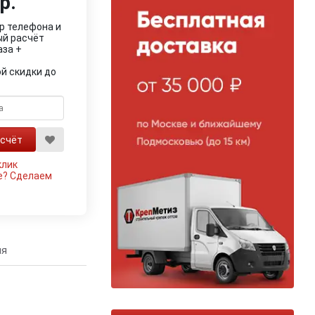
р.
р телефона и
ый расчёт
аза +
й скидки до
клик
е?
Сделаем
ия