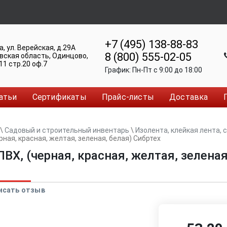
+7 (495) 138-88-83
а
,
ул. Верейская, д.29А
8 (800) 555-02-05
вская область, Одинцово
,
11 стр.20 оф.7
График:
Пн-Пт c 9:00 до 18:00
атьи
Сертификаты
Прайс-листы
Доставка
\
Садовый и строительный инвентарь
\
Изолента, клейкая лента, 
рная, красная, желтая, зеленая, белая) Сибртех
ВХ, (черная, красная, желтая, зеленая
исать отзыв