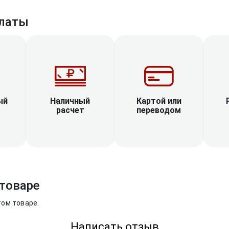
латы
Наличный
ый
Картой или
расчет
переводом
товаре
том товаре.
Написать отзыв