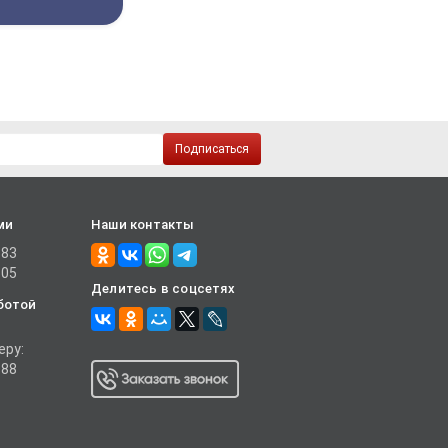
Подписаться
ми
Наши контакты
-83
-05
Делитесь в соцсетях
ботой
еру:
-88