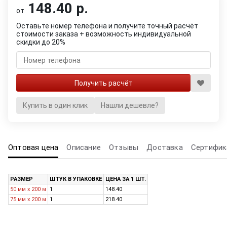
148.40 р.
от
Оставьте номер телефона и получите точный расчёт
стоимости заказа + возможность индивидуальной
скидки до 20%
Купить в один клик
Нашли дешевле?
Оптовая цена
Описание
Отзывы
Доставка
Сертифик
РАЗМЕР
ШТУК В УПАКОВКЕ
ЦЕНА ЗА 1 ШТ.
50 мм х 200 м
1
148.40
75 мм х 200 м
1
218.40