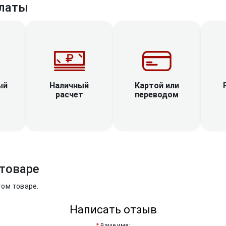
латы
Наличный
ый
Картой или
расчет
переводом
товаре
том товаре.
Написать отзыв
Ваше имя: