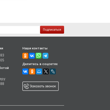
Подписаться
ми
Наши контакты
-83
-05
Делитесь в соцсетях
ботой
еру:
-88