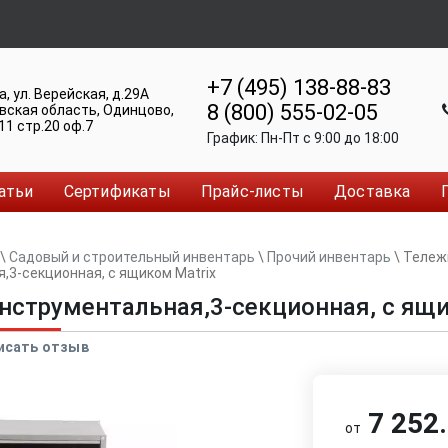
+7 (495) 138-88-83
а
,
ул. Верейская, д.29А
8 (800) 555-02-05
вская область, Одинцово
,
11 стр.20 оф.7
График:
Пн-Пт c 9:00 до 18:00
атьи
Сертификаты
Прайс-листы
Доставка
\
Садовый и строительный инвентарь
\
Прочий инвентарь
\
Тележ
,3-секционная, с ящиком Matrix
нструментальная,3-секционная, с ящи
исать отзыв
7 252.
от