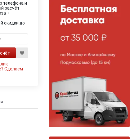
р телефона и
ый расчёт
аза +
й скидки до
клик
е?
Сделаем
ия