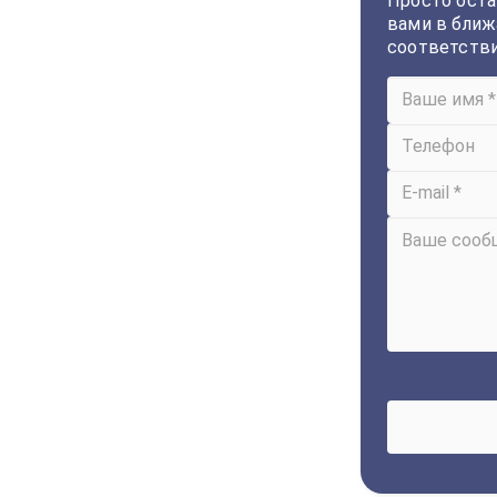
Просто оста
вами в ближ
соответств