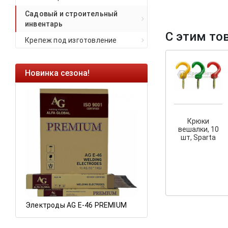
Садовый и строительный
инвентарь
С этим то
Крепеж под изготовление
Новинка сезона!
Ликвидация оста
Саморезы кровель
HARPOON EURO
Крюки
Ликвидация склад
вешалки, 10
остатков по ценам 
шт, Sparta
а
Электроды AG E-46 PREMIUM