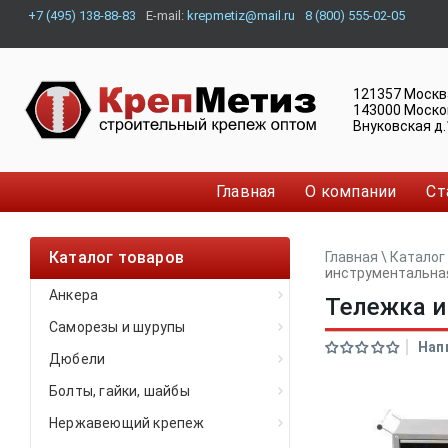
+7 (495) 138-88-83
E-mail:
krepmetiz@mail.ru
8 (800) 555-02-05
121357
Москв
143000
Моско
Внуковская д.
Главная
О компании
Ст
Каталог товаров
Главная
\
Каталог
инструментальная
Анкера
Тележка и
Саморезы и шурупы
Нап
Дюбели
Болты, гайки, шайбы
Нержавеющий крепеж