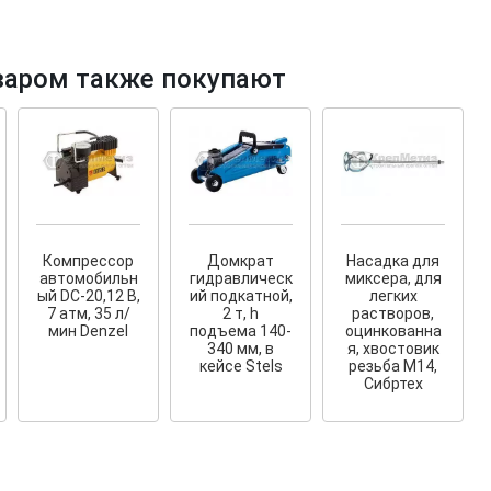
варом также покупают
тков!
Cкрытый крепеж
ные HKR-R
Крепление террас и фасадов
У нас появился
скрытый
Компрессор
Домкрат
Насадка для
крепеж для деревянных террас
ских
автомобильн
гидравлическ
миксера, для
и фасадов
.
2020 года!
ый DС-20,12 В,
ий подкатной,
легких
7 атм, 35 л/
2 т, h
растворов,
мин Denzel
подъема 140-
оцинкованна
340 мм, в
я, хвостовик
кейсе Stels
резьба М14,
Сибртех