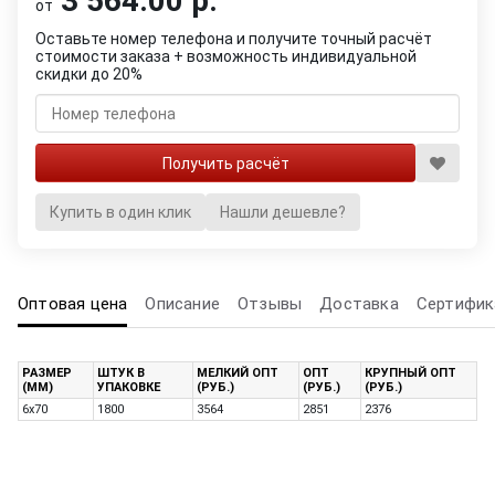
3 564.00 р.
от
Оставьте номер телефона и получите точный расчёт
стоимости заказа + возможность индивидуальной
скидки до 20%
Купить в один клик
Нашли дешевле?
Оптовая цена
Описание
Отзывы
Доставка
Сертифик
РАЗМЕР
ШТУК В
МЕЛКИЙ ОПТ
ОПТ
КРУПНЫЙ ОПТ
(ММ)
УПАКОВКЕ
(РУБ.)
(РУБ.)
(РУБ.)
6х70
1800
3564
2851
2376