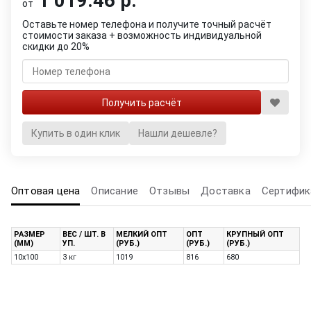
1 019.46 р.
от
Оставьте номер телефона и получите точный расчёт
стоимости заказа + возможность индивидуальной
скидки до 20%
Купить в один клик
Нашли дешевле?
Оптовая цена
Описание
Отзывы
Доставка
Сертифик
РАЗМЕР
ВЕС / ШТ. В
МЕЛКИЙ ОПТ
ОПТ
КРУПНЫЙ ОПТ
(ММ)
УП.
(РУБ.)
(РУБ.)
(РУБ.)
10х100
3 кг
1019
816
680