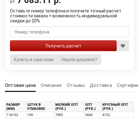
7 083.11 р.
от
Оставьте номер телефона и получите точный расчёт
стоимости заказа + возможность индивидуальной
скидки до 20%
Купить в один клик
Нашли дешевле?
Оптовая цена
Описание
Отзывы
Доставка
Сертифик
РАЗМЕР
ШТУК В
МЕЛКИЙ ОПТ
ОПТ
КРУПНЫЙ ОПТ
(ММ)
УПАКОВКЕ
(РУБ.)
(РУБ.)
(РУБ.)
7.5х152
100
7083
5666
4722