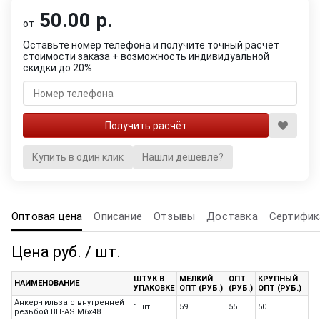
50.00 р.
от
Оставьте номер телефона и получите точный расчёт
стоимости заказа + возможность индивидуальной
скидки до 20%
Купить в один клик
Нашли дешевле?
Оптовая цена
Описание
Отзывы
Доставка
Сертифик
Цена руб. / шт.
ШТУК В
МЕЛКИЙ
ОПТ
КРУПНЫЙ
НАИМЕНОВАНИЕ
УПАКОВКЕ
ОПТ (РУБ.)
(РУБ.)
ОПТ (РУБ.)
Анкер-гильза с внутренней
1 шт
59
55
50
резьбой BIT-AS М6х48