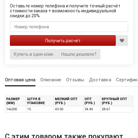
Оставьте номер телефона и получите точный расчёт
стоимости заказа + возможность индивидуальной
скидки до 20%
Купить в один клик
Нашли дешевле?
Оптовая цена
Описание
Отзывы
Доставка
Сертифик
РАЗМЕР
ШТУК В
МЕЛКИЙ ОПТ
ОПТ
КРУПНЫЙ ОПТ
(ММ)
УПАКОВКЕ
(РУБ.)
(РУБ.)
(РУБ.)
14х200
15
43.00
34.40
28.67
С этим товаром также покупают