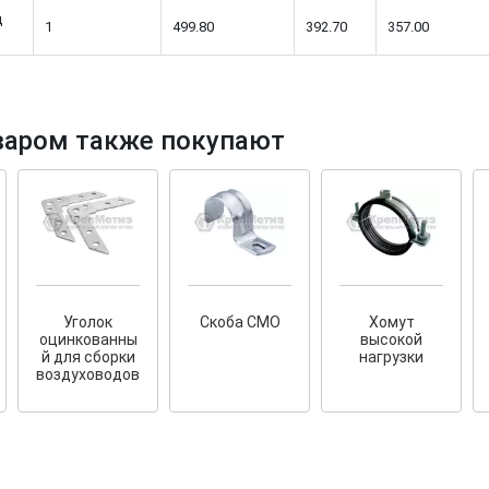
щ
1
499.80
392.70
357.00
варом также покупают
тков!
Cкрытый крепеж
ные HKR-R
Крепление террас и фасадов
У нас появился
скрытый
крепеж для деревянных террас
ских
и фасадов
.
2020 года!
Уголок
Скоба СМО
Хомут
оцинкованны
высокой
й для сборки
нагрузки
воздуховодов