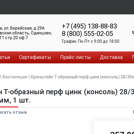
+7 (495) 138-88-83
а
,
ул. Верейская, д.29А
8 (800) 555-02-05
вская область, Одинцово
,
11 стр.20 оф.7
График:
Пн-Пт c 9:00 до 18:00
атьи
Сертификаты
Прайс-листы
Доставка
\
Вентиляция
\
Кронштейн Т-образный перф цинк (консоль) 28/3
 Т-образный перф цинк (консоль) 28
мм, 1 шт.
исать отзыв