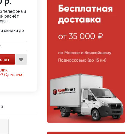
 р.
р телефона и
ый расчёт
аза +
й скидки до
клик
е?
Сделаем
ия