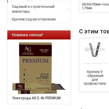
28/30х750мм тол
Садовый и строительный
1,75мм
инвентарь
Крепеж под изготовление
С этим то
Новинка сезона!
Ликвидация оста
Саморезы кровель
HARPOON EURO
Ликвидация склад
остатков по ценам 
Крепеж V
-образный
для
а
профнастила
Электроды AG E-46 PREMIUM