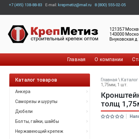
+7 (495) 138-88-83
E-mail:
krepmetiz@mail.ru
8 (800) 555-02-05
121357
Москв
143000
Моско
Внуковская д.
Главная
О компании
Ст
Каталог товаров
Главная
\
Каталог
1,75мм, 1 шт.
Анкера
Кронштейн
Саморезы и шурупы
толщ 1,75
Дюбели
Нап
Болты, гайки, шайбы
Нержавеющий крепеж