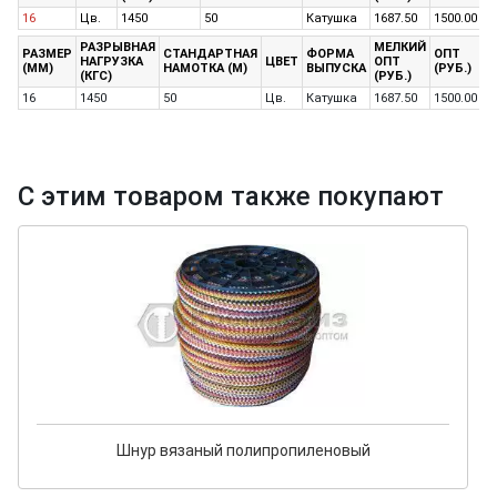
16
Цв.
1450
50
Катушка
1687.50
1500.00
1
РАЗРЫВНАЯ
МЕЛКИЙ
К
РАЗМЕР
СТАНДАРТНАЯ
ФОРМА
ОПТ
НАГРУЗКА
ЦВЕТ
ОПТ
О
(ММ)
НАМОТКА (М)
ВЫПУСКА
(РУБ.)
(КГС)
(РУБ.)
(
16
1450
50
Цв.
Катушка
1687.50
1500.00
1
С этим товаром также покупают
Шнур вязаный полипропиленовый