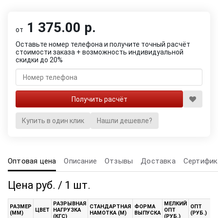
1 375.00 р.
от
Оставьте номер телефона и получите точный расчёт
стоимости заказа + возможность индивидуальной
скидки до 20%
Купить в один клик
Нашли дешевле?
Оптовая цена
Описание
Отзывы
Доставка
Сертифик
Цена руб. / 1 шт.
РАЗРЫВНАЯ
МЕЛКИЙ
К
РАЗМЕР
СТАНДАРТНАЯ
ФОРМА
ОПТ
ЦВЕТ
НАГРУЗКА
ОПТ
О
(ММ)
НАМОТКА (М)
ВЫПУСКА
(РУБ.)
(КГС)
(РУБ.)
(