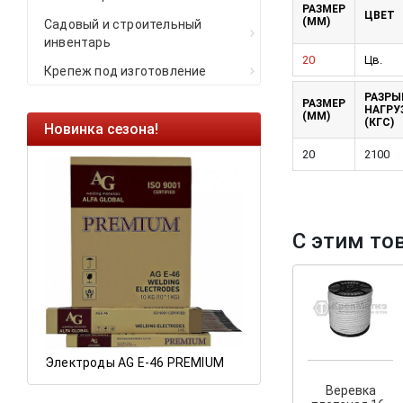
РАЗМЕР
ЦВЕТ
(ММ)
Садовый и строительный
инвентарь
20
Цв.
Крепеж под изготовление
РАЗРЫ
РАЗМЕР
НАГРУ
(ММ)
(КГС)
Новинка сезона!
Ликвидация оста
20
2100
Саморезы кровель
HARPOON EURO
Ликвидация склад
С этим то
остатков по ценам 
а
Электроды AG E-46 PREMIUM
Веревка