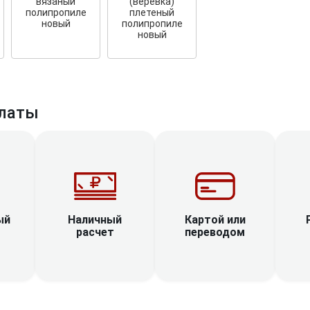
вязаный
(веревка)
полипропиле
плетеный
новый
полипропиле
новый
латы
Наличный
ый
Картой или
расчет
переводом