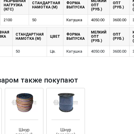
РАЗРЫВНАЯ
МЕЛКИЙ
СТАНДАРТНАЯ
ФОРМА
ОПТ
НАГРУЗКА
ОПТ
НАМОТКА (М)
ВЫПУСКА
(РУБ.)
(КГС)
(РУБ.)
2100
50
Катушка
4050.00
3600.00
ВНАЯ
МЕЛКИЙ
СТАНДАРТНАЯ
ФОРМА
ОПТ
ЗКА
ЦВЕТ
ОПТ
НАМОТКА (М)
ВЫПУСКА
(РУБ.)
(РУБ.)
тков!
Cкрытый крепеж
50
Цв.
Катушка
4050.00
3600.00
ные HKR-R
Крепление террас и фасадов
У нас появился
скрытый
крепеж для деревянных террас
ских
варом также покупают
и фасадов
.
2020 года!
Шнур
Шнур