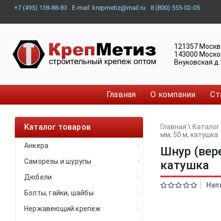
+7 (495) 138-88-83
E-mail:
krepmetiz@mail.ru
8 (800) 555-02-05
121357
Москв
143000
Моско
Внуковская д.
Главная
О компании
Ст
Каталог товаров
Главная
\
Каталог
мм, 50 м, катушка
Анкера
Шнур (вер
Саморезы и шурупы
катушка
Дюбели
Нап
Болты, гайки, шайбы
Нержавеющий крепеж