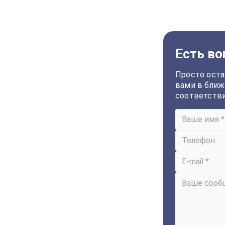
Есть во
Просто оста
вами в ближ
соответств