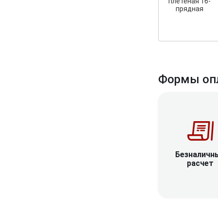
плетеная 16-
прядная
Формы оп
Безналичн
расчет