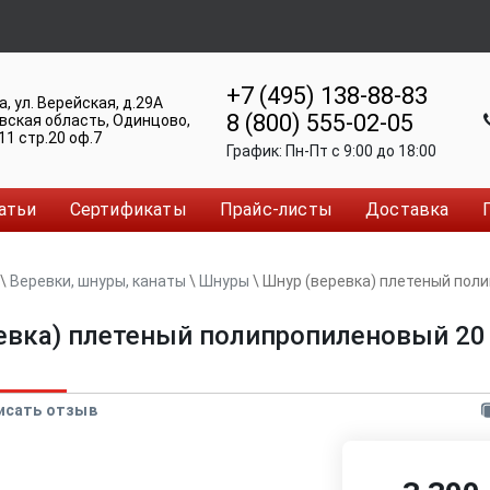
+7 (495) 138-88-83
а
,
ул. Верейская, д.29А
8 (800) 555-02-05
вская область, Одинцово
,
11 стр.20 оф.7
График:
Пн-Пт c 9:00 до 18:00
атьи
Сертификаты
Прайс-листы
Доставка
\
Веревки, шнуры, канаты
\
Шнуры
\
Шнур (веревка) плетеный пол
евка) плетеный полипропиленовый 20 
исать отзыв