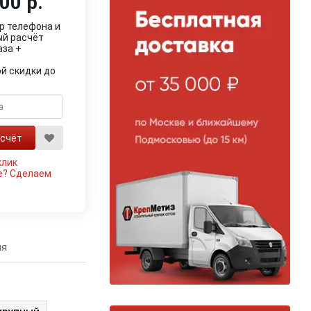
00 р.
р телефона и
ый расчёт
аза +
й скидки до
клик
е?
Сделаем
ия