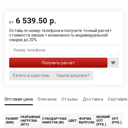
6 539.50 р.
от
Оставьте номер телефона и получите точный расчёт
стоимости заказа + возможность индивидуальной
скидки до 20%
Купить в один клик
Нашли дешевле?
Оптовая цена
Описание
Отзывы
Доставка
Сертифик
РАЗРЫВНАЯ
МЕЛКИЙ
К
РАЗМЕР
СТАНДАРТНАЯ
ФОРМА
ОПТ
НАГРУЗКА
ЦВЕТ
ОПТ
О
(ММ)
НАМОТКА (М)
ВЫПУСКА
(РУБ.)
(КГС)
(РУБ.)
(