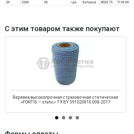
20
2200
50
Цв.
Катушка
8025.75
7134.00
6
С этим товаром также покупают
Веревка высокопрочная страховочная статическая
«FORTIS — static» ТУ BY 591020810.008-2017
Формы оплаты