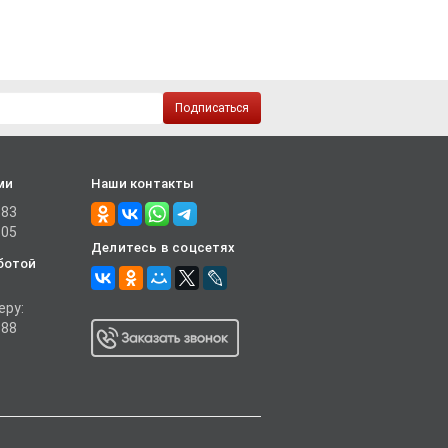
Подписаться
ми
Наши контакты
-83
-05
Делитесь в соцсетях
ботой
еру:
-88