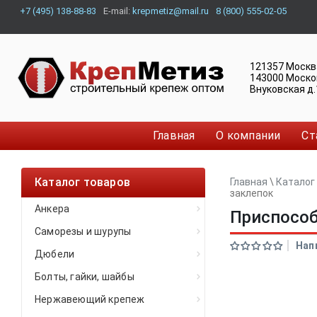
+7 (495) 138-88-83
E-mail:
krepmetiz@mail.ru
8 (800) 555-02-05
121357
Москв
143000
Моско
Внуковская д.
Главная
О компании
Ст
Каталог товаров
Главная
\
Каталог
заклепок
Анкера
Приспособ
Саморезы и шурупы
Нап
Дюбели
Болты, гайки, шайбы
Нержавеющий крепеж