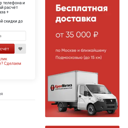
р телефона и
ый расчёт
аза +
й скидки до
клик
е?
Сделаем
ия