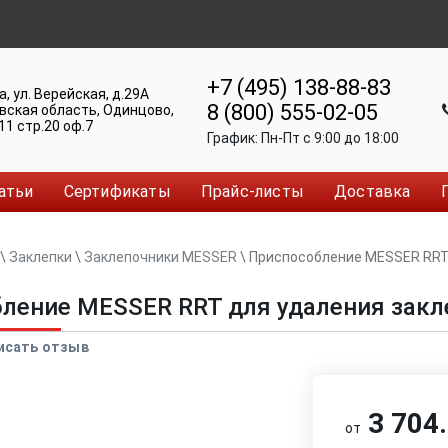
+7 (495) 138-88-83
а
,
ул. Верейская, д.29А
8 (800) 555-02-05
вская область, Одинцово
,
11 стр.20 оф.7
График:
Пн-Пт c 9:00 до 18:00
атьи
Сертификаты
Прайс-листы
Доставка
\
Заклепки
\
Заклепочники MESSER
\
Приспособление MESSER RRT
ление MESSER RRT для удаления закл
исать отзыв
3 704.
от