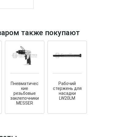
варом также покупают
тков!
Cкрытый крепеж
ные HKR-R
Крепление террас и фасадов
У нас появился
скрытый
крепеж для деревянных террас
ских
и фасадов
.
2020 года!
Пневматичес
Рабочий
кие
стержень для
резьбовые
насадки
заклепочники
LW20LM
MESSER