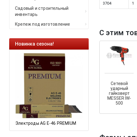
3704
1
Садовый и строительный
инвентарь
Крепеж под изготовление
С этим то
Новинка сезона!
Ликвидация оста
Саморезы кровель
HARPOON EURO
Ликвидация склад
остатков по ценам 
Сетевой
ударный
гайковерт
MESSER IW-
а
500
Электроды AG E-46 PREMIUM