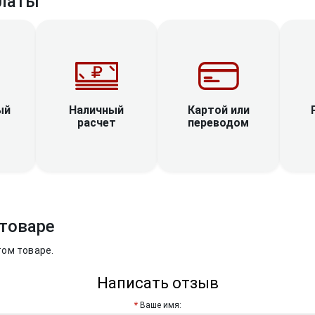
латы
Наличный
ый
Картой или
расчет
переводом
товаре
том товаре.
Написать отзыв
Ваше имя: