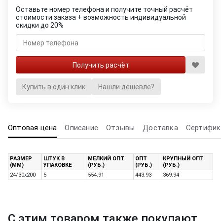
Оставьте номер телефона и получите точный расчёт
стоимости заказа + возможность индивидуальной
скидки до 20%
Купить в один клик
Нашли дешевле?
Оптовая цена
Описание
Отзывы
Доставка
Сертифик
РАЗМЕР
ШТУК В
МЕЛКИЙ ОПТ
ОПТ
КРУПНЫЙ ОПТ
(ММ)
УПАКОВКЕ
(РУБ.)
(РУБ.)
(РУБ.)
24/30x200
5
554.91
443.93
369.94
С этим товаром также покупают