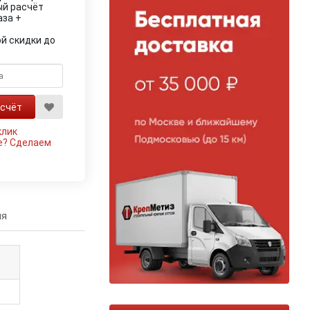
ый расчёт
аза +
й скидки до
клик
е?
Сделаем
ия