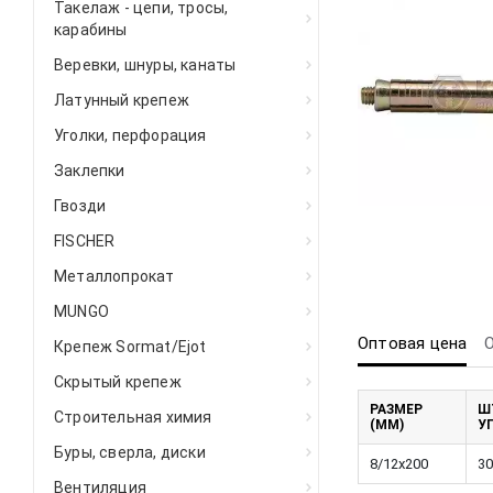
Такелаж - цепи, тросы,
карабины
Веревки, шнуры, канаты
Латунный крепеж
Уголки, перфорация
Заклепки
Гвозди
FISCHER
Металлопрокат
MUNGO
Оптовая цена
Крепеж Sormat/Ejot
Скрытый крепеж
РАЗМЕР
Ш
Строительная химия
(ММ)
У
Буры, сверла, диски
8/12x200
30
Вентиляция