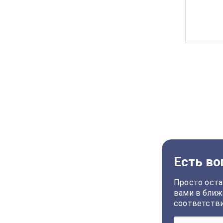
Есть во
Просто оста
вами в ближ
соответств