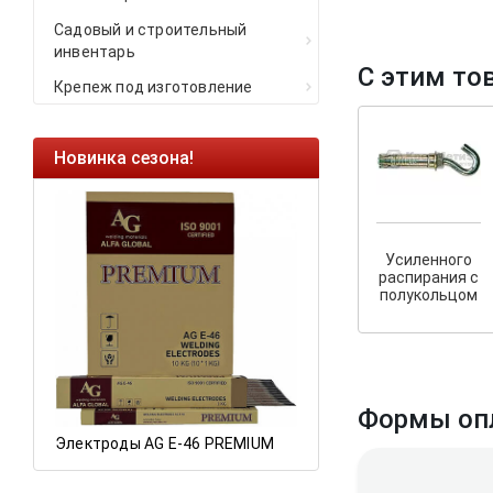
Садовый и строительный
инвентарь
С этим то
Крепеж под изготовление
Новинка сезона!
Ликвидация оста
Саморезы кровель
HARPOON EURO
Усиленного
Ликвидация склад
распирания с
остатков по ценам 
полукольцом
а
Формы оп
Электроды AG E-46 PREMIUM