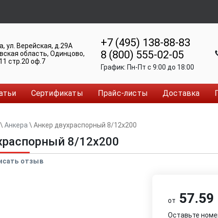
+7 (495) 138-88-83
а
,
ул. Верейская, д.29А
8 (800) 555-02-05
вская область, Одинцово
,
11 стр.20 оф.7
График:
Пн-Пт c 9:00 до 18:00
атьи
Сертификаты
Прайс-листы
Доставка
\
Анкера
\
Анкер двуxраспорный 8/12x200
xраспорный 8/12x200
исать отзыв
57.59 
от
Оставьте номе