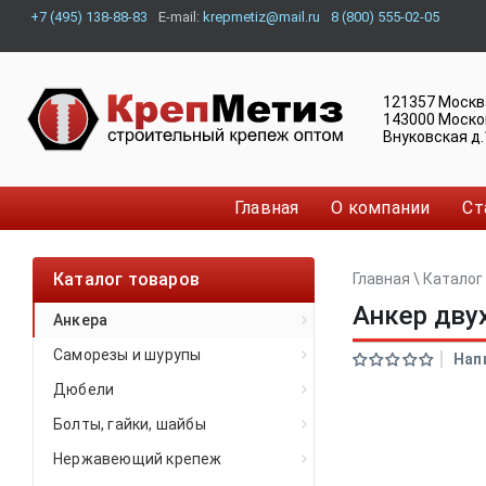
+7 (495) 138-88-83
E-mail:
krepmetiz@mail.ru
8 (800) 555-02-05
121357
Москв
143000
Моско
Внуковская д.
Главная
О компании
Ст
Каталог товаров
Главная
\
Каталог
Анкер дву
Анкера
Саморезы и шурупы
Нап
Дюбели
Болты, гайки, шайбы
Нержавеющий крепеж