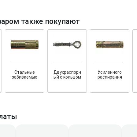
варом также покупают
тков!
Cкрытый крепеж
ные HKR-R
Крепление террас и фасадов
У нас появился
скрытый
Стальные
Двухраспорн
Усиленного
крепеж для деревянных террас
ских
забиваемые
ый с кольцом
распирания
и фасадов
.
2020 года!
латы