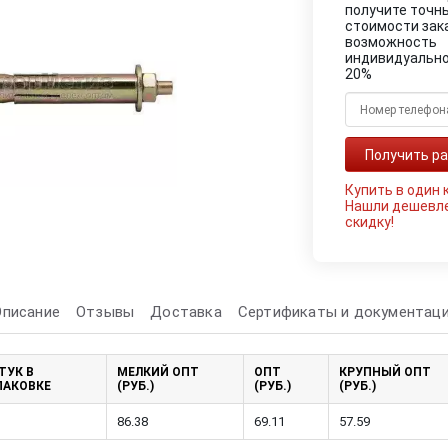
получите точн
стоимости зак
возможность
индивидуально
20%
Купить в один 
Нашли дешевл
скидку!
Описание
Отзывы
Доставка
Сертификаты и документац
ТУК В
МЕЛКИЙ ОПТ
ОПТ
КРУПНЫЙ ОПТ
ПАКОВКЕ
(РУБ.)
(РУБ.)
(РУБ.)
86.38
69.11
57.59