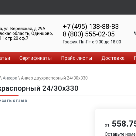
+7 (495) 138-88-83
а
,
ул. Верейская, д.29А
8 (800) 555-02-05
вская область, Одинцово
,
11 стр.20 оф.7
График:
Пн-Пт c 9:00 до 18:00
атьи
Сертификаты
Прайс-листы
Доставка
\
Анкера
\
Анкер двуxраспорный 24/30x330
xраспорный 24/30x330
исать отзыв
558.75
от
Оставьте номе