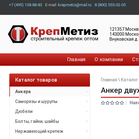
+7 (495) 138-88-83
E-mail:
krepmetiz@mail.ru
8 (800) 555-02-05
121357
Москв
143000
Моско
Внуковская д.
Главная
О компании
Ст
Каталог товаров
Главная
\
Каталог
Анкер дву
Анкера
Саморезы и шурупы
Нап
Дюбели
Болты, гайки, шайбы
Нержавеющий крепеж