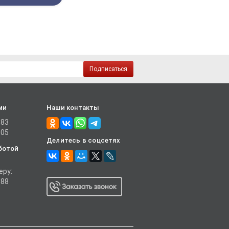
Подписаться
ми
Наши контакты
-83
-05
Делитесь в соцсетях
ботой
еру:
-88