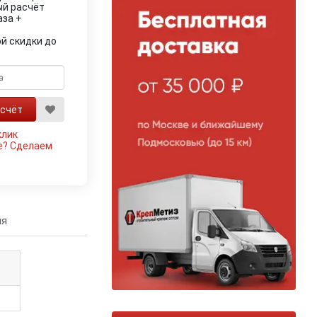
ый расчёт
аза +
й скидки до
клик
е?
Сделаем
ия