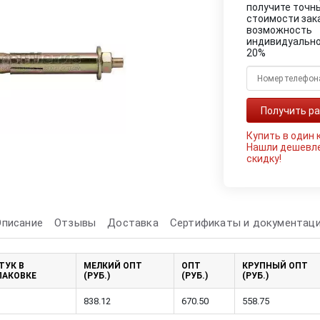
получите точн
стоимости зак
возможность
индивидуально
20%
Купить в один 
Нашли дешевл
скидку!
Описание
Отзывы
Доставка
Сертификаты и документац
ТУК В
МЕЛКИЙ ОПТ
ОПТ
КРУПНЫЙ ОПТ
ПАКОВКЕ
(РУБ.)
(РУБ.)
(РУБ.)
838.12
670.50
558.75