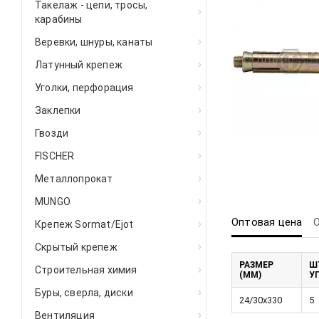
Такелаж - цепи, тросы,
карабины
Веревки, шнуры, канаты
Латунный крепеж
Уголки, перфорация
Заклепки
Гвозди
FISCHER
Металлопрокат
MUNGO
Оптовая цена
Крепеж Sormat/Ejot
Скрытый крепеж
РАЗМЕР
Ш
Строительная химия
(ММ)
У
Буры, сверла, диски
24/30x330
5
Вентиляция