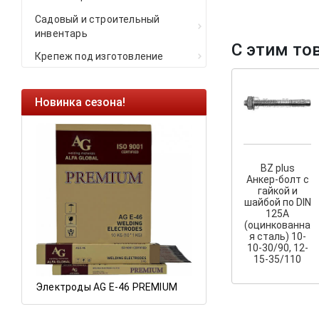
Садовый и строительный
инвентарь
С этим то
Крепеж под изготовление
Новинка сезона!
Ликвидация оста
Саморезы кровель
HARPOON EURO
BZ plus
Ликвидация склад
Анкер-болт с
остатков по ценам 
гайкой и
шайбой по DIN
125A
(оцинкованна
я сталь) 10-
а
10-30/90, 12-
15-35/110
Электроды AG E-46 PREMIUM