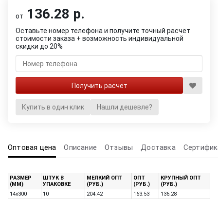
136.28 р.
от
Оставьте номер телефона и получите точный расчёт
стоимости заказа + возможность индивидуальной
скидки до 20%
Купить в один клик
Нашли дешевле?
Оптовая цена
Описание
Отзывы
Доставка
Сертифик
РАЗМЕР
ШТУК В
МЕЛКИЙ ОПТ
ОПТ
КРУПНЫЙ ОПТ
(ММ)
УПАКОВКЕ
(РУБ.)
(РУБ.)
(РУБ.)
14х300
10
204.42
163.53
136.28