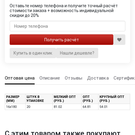
Оставьте номер телефона и получите точный расчёт
стоимости заказа + возможность индивидуальной
скидки до 20%
Купить в один клик
Нашли дешевле?
Оптовая цена
Описание
Отзывы
Доставка
Сертифик
РАЗМЕР
ШТУК В
МЕЛКИЙ ОПТ
ОПТ
КРУПНЫЙ ОПТ
(ММ)
УПАКОВКЕ
(РУБ.)
(РУБ.)
(РУБ.)
16x180
20
81.02
64.81
54.01
С этим товаром также покупают