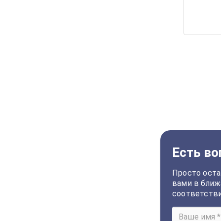
Есть во
Просто оста
вами в ближ
соответств