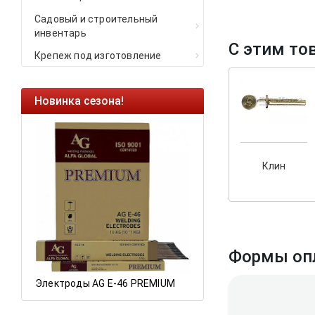
Садовый и строительный
инвентарь
С этим то
Крепеж под изготовление
Новинка сезона!
Ликвидация остат
Саморезы кровельны
HARPOON EURO
Клин
Ликвидация складск
остатков по ценам 20
Формы оп
Электроды AG E-46 PREMIUM