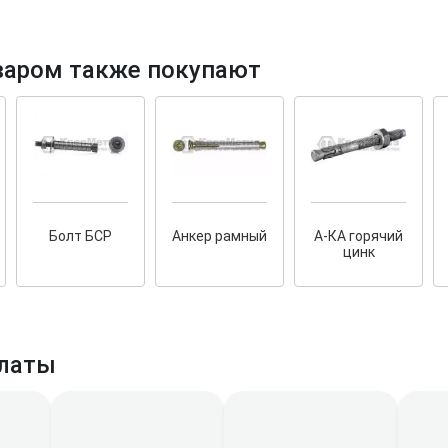
варом также покупают
ков!
Cкрытый крепеж
е HKR-R
Крепление террас и фасадов
У нас появился
скрытый
Болт БСР
Анкер рамный
А-КА горячий
крепеж для деревянных террас
их
цинк
и фасадов
.
20 года!
латы