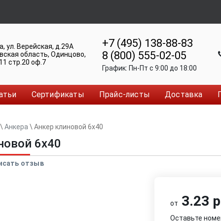
+7 (495) 138-88-83
а
,
ул. Верейская, д.29А
8 (800) 555-02-05
вская область, Одинцово
,
11 стр.20 оф.7
График:
Пн-Пт c 9:00 до 18:00
атьи
Сертификаты
Прайс-листы
Доставка
\
Анкера
\
Анкер клиновой 6x40
новой 6x40
исать отзыв
3.23 р
от
Оставьте номе