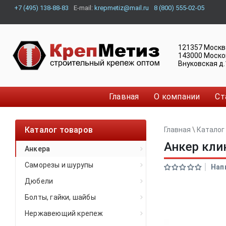
+7 (495) 138-88-83
E-mail:
krepmetiz@mail.ru
8 (800) 555-02-05
121357
Москв
143000
Моско
Внуковская д.
Главная
О компании
Ст
Каталог товаров
Главная
\
Каталог
Анкер кли
Анкера
Саморезы и шурупы
Нап
Дюбели
Болты, гайки, шайбы
Нержавеющий крепеж