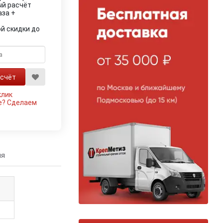
ый расчёт
аза +
й скидки до
клик
е?
Сделаем
ия