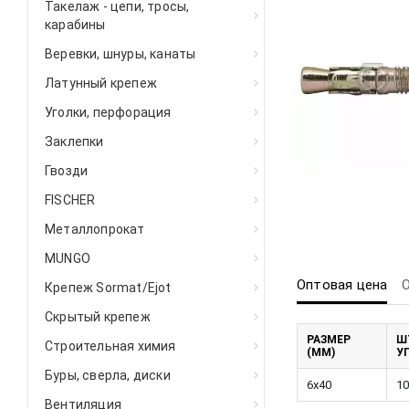
Такелаж - цепи, тросы,
карабины
Веревки, шнуры, канаты
Латунный крепеж
Уголки, перфорация
Заклепки
Гвозди
FISCHER
Металлопрокат
MUNGO
Оптовая цена
Крепеж Sormat/Ejot
Скрытый крепеж
РАЗМЕР
Ш
Строительная химия
(ММ)
У
Буры, сверла, диски
6x40
10
Вентиляция