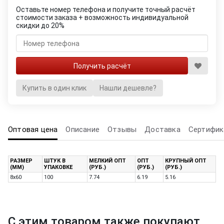
Оставьте номер телефона и получите точный расчёт
стоимости заказа + возможность индивидуальной
скидки до 20%
Купить в один клик
Нашли дешевле?
Оптовая цена
Описание
Отзывы
Доставка
Сертифик
РАЗМЕР
ШТУК В
МЕЛКИЙ ОПТ
ОПТ
КРУПНЫЙ ОПТ
(ММ)
УПАКОВКЕ
(РУБ.)
(РУБ.)
(РУБ.)
8х60
100
7.74
6.19
5.16
С этим товаром также покупают