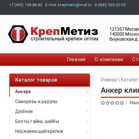
+7 (495) 138-88-83
E-mail:
krepmetiz@mail.ru
8 (800) 555-02-05
121357
Москв
143000
Моско
Внуковская д.
Главная
О компании
Ст
Каталог товаров
Главная
\
Каталог
Анкер кли
Анкера
Саморезы и шурупы
Нап
Дюбели
Болты, гайки, шайбы
Нержавеющий крепеж