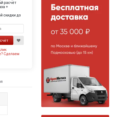
ый расчёт
аза +
й скидки до
клик
е?
Сделаем
ия