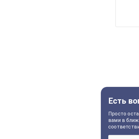
Есть во
Просто оста
вами в ближ
соответств