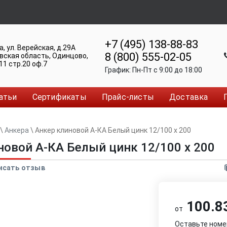
+7 (495) 138-88-83
а
,
ул. Верейская, д.29А
8 (800) 555-02-05
вская область, Одинцово
,
11 стр.20 оф.7
График:
Пн-Пт c 9:00 до 18:00
атьи
Сертификаты
Прайс-листы
Доставка
\
Анкера
\
Анкер клиновой А-КА Белый цинк 12/100 x 200
новой А-КА Белый цинк 12/100 x 200
исать отзыв
100.83
от
Оставьте номе