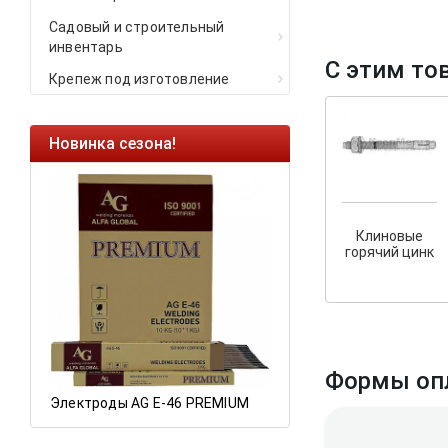
Садовый и строительный
инвентарь
С этим то
Крепеж под изготовление
Новинка сезона!
Ликвидация оста
Саморезы кровель
HARPOON EURO
Клиновые
Ликвидация склад
горячий цинк
остатков по ценам 
а
Формы оп
Электроды AG E-46 PREMIUM