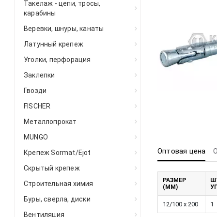
Такелаж - цепи, тросы,
карабины
Веревки, шнуры, канаты
Латунный крепеж
Уголки, перфорация
Заклепки
Гвозди
FISCHER
Металлопрокат
MUNGO
Оптовая цена
Крепеж Sormat/Ejot
Скрытый крепеж
РАЗМЕР
Ш
Строительная химия
(ММ)
У
Буры, сверла, диски
12/100 x 200
1
Вентиляция