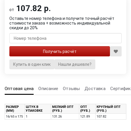
107.82 р.
от
Оставьте номер телефона и получите точный расчёт
стоимости заказа + возможность индивидуальной
скидки до 20%
Купить в один клик
Нашли дешевле?
Оптовая цена
Описание
Отзывы
Доставка
Сертифик
РАЗМЕР
ШТУК В
МЕЛКИЙ ОПТ
ОПТ
КРУПНЫЙ ОПТ
(ММ)
УПАКОВКЕ
(РУБ.)
(РУБ.)
(РУБ.)
16/65 x 175
1
131.26
121.89
107.82