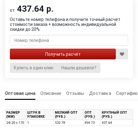
437.64 р.
от
Оставьте номер телефона и получите точный расчёт
стоимости заказа + возможность индивидуальной
скидки до 20%
Купить в один клик
Нашли дешевле?
Оптовая цена
Описание
Отзывы
Доставка
Сертифик
РАЗМЕР
ШТУК В
МЕЛКИЙ ОПТ
ОПТ
КРУПНЫЙ ОПТ
(ММ)
УПАКОВКЕ
(РУБ.)
(РУБ.)
(РУБ.)
24/20 x 170
1
532.78
494.73
437.64