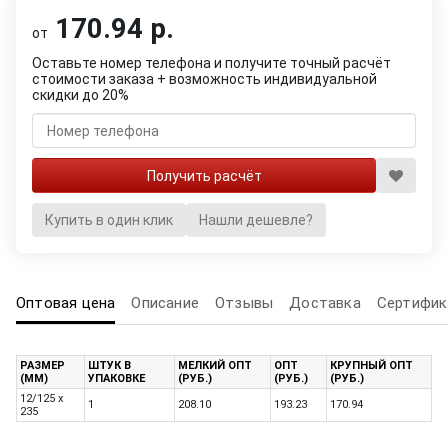
170.94 р.
от
Оставьте номер телефона и получите точный расчёт
стоимости заказа + возможность индивидуальной
скидки до 20%
Купить в один клик
Нашли дешевле?
Оптовая цена
Описание
Отзывы
Доставка
Сертифик
РАЗМЕР
ШТУК В
МЕЛКИЙ ОПТ
ОПТ
КРУПНЫЙ ОПТ
(ММ)
УПАКОВКЕ
(РУБ.)
(РУБ.)
(РУБ.)
12/125 x
1
208.10
193.23
170.94
235