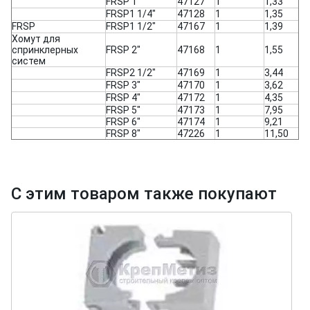
FRSP 1"
47127
1
1,33
FRSP1 1/4"
47128
1
1,35
FRSP
FRSP1 1/2"
47167
1
1,39
Хомут для
спринклерных
FRSP 2"
47168
1
1,55
систем
FRSP2 1/2"
47169
1
3,44
FRSP 3"
47170
1
3,62
FRSP 4"
47172
1
4,35
FRSP 5"
47173
1
7,95
FRSP 6"
47174
1
9,21
FRSP 8"
47226
1
11,50
С этим товаром также покупают