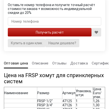
Оставьте номер телефона и получите точный расчёт
стоимости заказа + возможность индивидуальной
скидки до 20%
Купить в один клик
Нашли дешевле?
Оптовая цена
Описание
Отзывы
Доставка
Сертифик
Цена на FRSP хомут для спринклерных
систем
Цена
Упаковка,
Наименование
Размер
Артикул
Euro/
штук
упак.
FRSP 1/2"
47125
1
1,26
FRSP 3/4"
47126
1
1,30