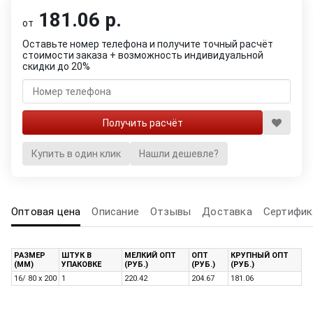
181.06 р.
от
Оставьте номер телефона и получите точный расчёт
стоимости заказа + возможность индивидуальной
скидки до 20%
Купить в один клик
Нашли дешевле?
Оптовая цена
Описание
Отзывы
Доставка
Сертифик
РАЗМЕР
ШТУК В
МЕЛКИЙ ОПТ
ОПТ
КРУПНЫЙ ОПТ
(ММ)
УПАКОВКЕ
(РУБ.)
(РУБ.)
(РУБ.)
16/ 80 x 200
1
220.42
204.67
181.06