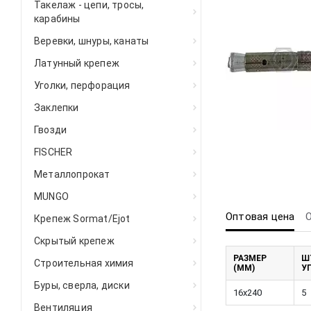
Такелаж - цепи, тросы,
карабины
Веревки, шнуры, канаты
Латунный крепеж
Уголки, перфорация
Заклепки
Гвозди
FISCHER
Металлопрокат
MUNGO
Оптовая цена
Крепеж Sormat/Ejot
Скрытый крепеж
РАЗМЕР
Ш
Строительная химия
(ММ)
У
Буры, сверла, диски
16x240
5
Вентиляция