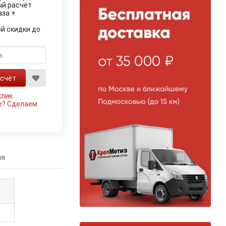
ый расчёт
аза +
й скидки до
клик
е?
Сделаем
ия