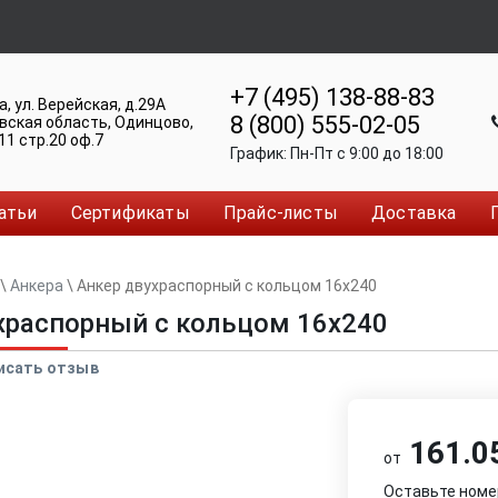
+7 (495) 138-88-83
а
,
ул. Верейская, д.29А
8 (800) 555-02-05
вская область, Одинцово
,
11 стр.20 оф.7
График:
Пн-Пт c 9:00 до 18:00
атьи
Сертификаты
Прайс-листы
Доставка
\
Анкера
\
Анкер двуxраспорный с кольцом 16x240
xраспорный с кольцом 16x240
исать отзыв
161.05
от
Оставьте номе