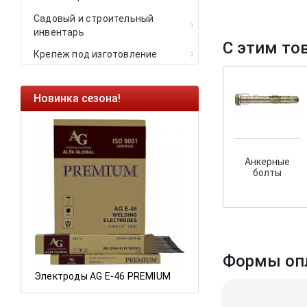
Садовый и строительный
инвентарь
С этим то
Крепеж под изготовление
Новинка сезона!
Ликвидация оста
Саморезы кровель
HARPOON EURO
Анкерные
Ликвидация склад
болты
остатков по ценам 
а
Формы оп
Электроды AG E-46 PREMIUM