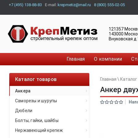
+7 (495) 138-88-83
E-mail:
krepmetiz@mail.ru
8 (800) 555-02-05
121357
Москв
143000
Моско
Внуковская д.
Главная
О компании
Ст
Каталог товаров
Главная
\
Каталог
Анкер дву
Анкера
Саморезы и шурупы
Нап
Дюбели
Болты, гайки, шайбы
Нержавеющий крепеж