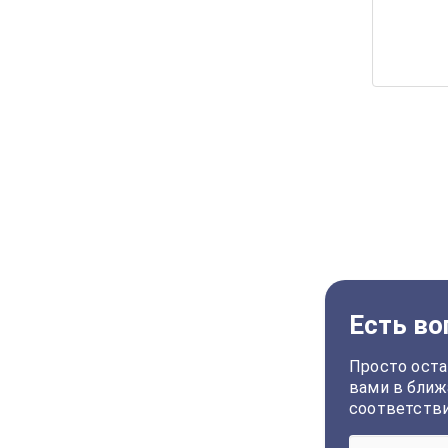
Есть во
Просто оста
вами в ближ
соответств