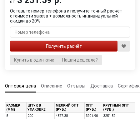
3 251.59 р.
от
Оставьте номер телефона и получите точный расчёт
стоимости заказа + возможность индивидуальной
скидки до 20%
Купить в один клик
Нашли дешевле?
Оптовая цена
Описание
Отзывы
Доставка
Сертифик
РАЗМЕР
ШТУК В
МЕЛКИЙ ОПТ
ОПТ
КРУПНЫЙ ОПТ
(ММ)
УПАКОВКЕ
(РУБ.)
(РУБ.)
(РУБ.)
5
200
4877.38
3901.90
3251.59