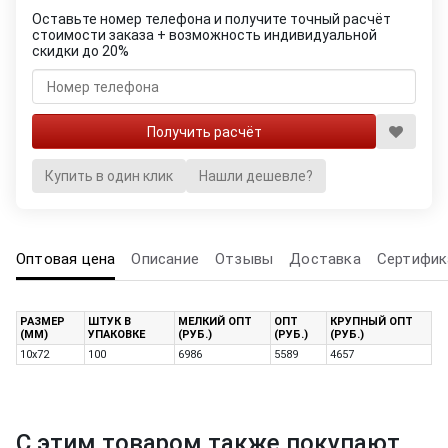
Оставьте номер телефона и получите точный расчёт
стоимости заказа + возможность индивидуальной
скидки до 20%
Купить в один клик
Нашли дешевле?
Оптовая цена
Описание
Отзывы
Доставка
Сертифик
РАЗМЕР
ШТУК В
МЕЛКИЙ ОПТ
ОПТ
КРУПНЫЙ ОПТ
(ММ)
УПАКОВКЕ
(РУБ.)
(РУБ.)
(РУБ.)
10х72
100
6986
5589
4657
С этим товаром также покупают