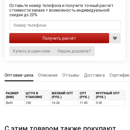
Оставьте номер телефона и получите точный расчёт
стоимости заказа + возможность индивидуальной
скидки до 20%
Купить в один клик
Нашли дешевле?
Оптовая цена
Описание
Отзывы
Доставка
Сертифик
РАЗМЕР
ШТУК В
МЕЛКИЙ ОПТ
ОПТ
КРУПНЫЙ ОПТ
(ММ)
УПАКОВКЕ
(РУБ.)
(РУБ.)
(РУБ.)
8х45
100
14.26
11.40
9.50
С этим товаром также покупают