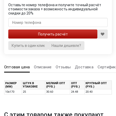
Оставьте номер телефона и получите точный расчёт
стоимости заказа + возможность индивидуальной
скидки до 20%
Купить в один клик
Нашли дешевле?
Оптовая цена
Описание
Отзывы
Доставка
Сертифик
РАЗМЕР
ШТУК В
МЕЛКИЙ ОПТ
ОПТ
КРУПНЫЙ ОПТ
(ММ)
УПАКОВКЕ
(РУБ.)
(РУБ.)
(РУБ.)
10х170
25
30.60
24.48
20.40
С этим товаром также покупают