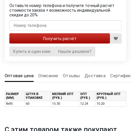
Оставьте номер телефона и получите точный расчёт
стоимости заказа + возможность индивидуальной
скидки до 20%
Купить в один клик
Нашли дешевле?
Оптовая цена
Описание
Отзывы
Доставка
Сертифик
РАЗМЕР
ШТУК В
МЕЛКИЙ ОПТ
ОПТ
КРУПНЫЙ ОПТ
(ММ)
УПАКОВКЕ
(РУБ.)
(РУБ.)
(РУБ.)
8х85
60
15.30
12.24
10.20
С этим товаром также покупают