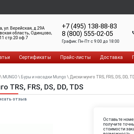
+7 (495) 138-88-83
а
,
ул. Верейская, д.29А
8 (800) 555-02-05
вская область, Одинцово
,
11 стр.20 оф.7
График:
Пн-Пт c 9:00 до 18:00
атьи
Сертификаты
Прайс-листы
Доставка
\
MUNGO
\
Буры и насадки Mungo
\
Диски мунго TRS, FRS, DS, DD, T
о TRS, FRS, DS, DD, TDS
исать отзыв
Оставьте номе
получите точн
стоимости зак
возможность