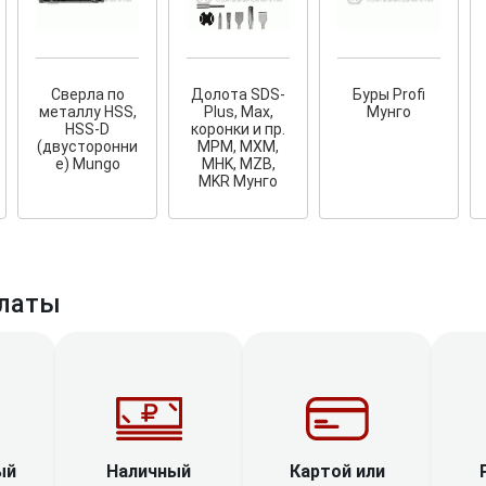
Сверла по
Долота SDS-
Буры Profi
металлу HSS,
Plus, Max,
Мунго
HSS-D
коронки и пр.
(двусторонни
MPM, MXM,
тков!
Cкрытый крепеж
е) Mungo
MHK, MZB,
MKR Мунго
ные HKR-R
Крепление террас и фасадов
У нас появился
скрытый
крепеж для деревянных террас
ских
и фасадов
.
2020 года!
латы
Наличный
ый
Картой или