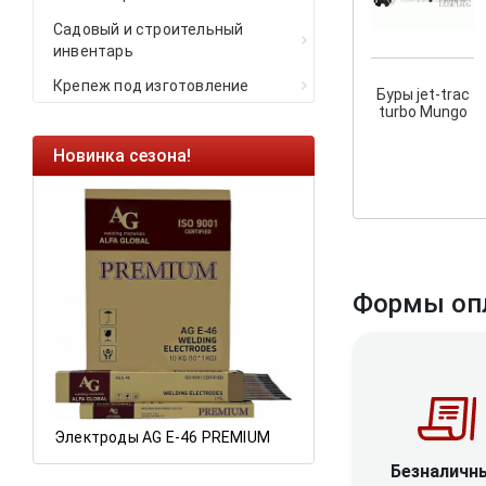
Садовый и строительный
инвентарь
Крепеж под изготовление
Буры jet-trac
turbo Mungo
Новинка сезона!
Ликвидация оста
Саморезы кровель
HARPOON EURO
Ликвидация склад
остатков по ценам 
Формы оп
а
Электроды AG E-46 PREMIUM
Безналичн