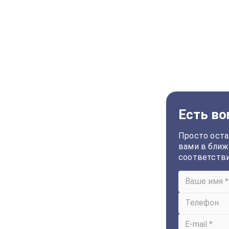
Есть во
Просто оста
вами в ближ
соответств