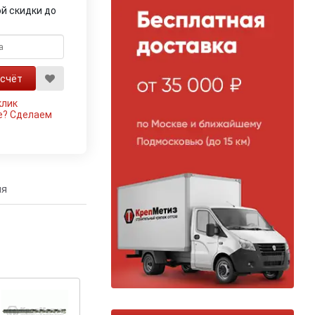
й скидки до
клик
е?
Сделаем
ия