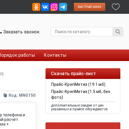
Заказать звонок
Порядок работы
Контакты
Скачать прайс-лист
DS
Прайс-КрепМетиз (19.1 мб)
Прайс-КрепМетиз (1.5 мб, без
Код: MNG150
фото)
дополнительные скидки от цен
указанных в прайсе обсуждаются.
р телефона и
ый расчёт
аза +