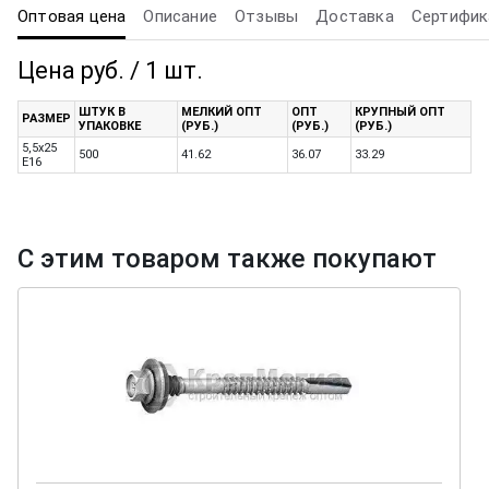
Оптовая цена
Описание
Отзывы
Доставка
Сертифик
Цена руб. / 1 шт.
ШТУК В
МЕЛКИЙ ОПТ
ОПТ
КРУПНЫЙ ОПТ
РАЗМЕР
УПАКОВКЕ
(РУБ.)
(РУБ.)
(РУБ.)
5,5x25
500
41.62
36.07
33.29
E16
С этим товаром также покупают