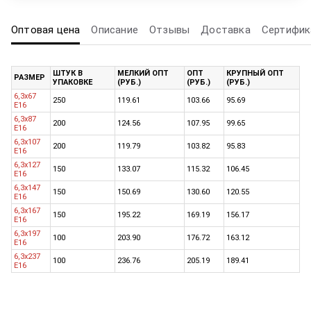
Оптовая цена
Описание
Отзывы
Доставка
Сертифик
ШТУК В
МЕЛКИЙ ОПТ
ОПТ
КРУПНЫЙ ОПТ
РАЗМЕР
УПАКОВКЕ
(РУБ.)
(РУБ.)
(РУБ.)
6,3x67
250
119.61
103.66
95.69
E16
6,3x87
200
124.56
107.95
99.65
E16
6,3x107
200
119.79
103.82
95.83
E16
6,3x127
150
133.07
115.32
106.45
E16
6,3x147
150
150.69
130.60
120.55
E16
6,3x167
150
195.22
169.19
156.17
E16
6,3x197
100
203.90
176.72
163.12
E16
6,3x237
100
236.76
205.19
189.41
E16