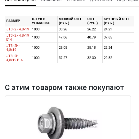
ШТУК В
МЕЛКИЙ ОПТ
ОПТ
КРУПНЫЙ ОПТ
РАЗМЕР
УПАКОВКЕ
(РУБ.)
(РУБ.)
(РУБ.)
JT3 -2 - 4,8x19
1000
30.26
26.22
24.21
JT3 -2 - 4,8x19
1000
47.06
40.79
37.65
E14
JT3 -2H-
1000
29.05
25.18
23.24
4,8x19
JT3 -2H-
1000
37.27
32.30
29.82
4,8x19 E14
С этим товаром также покупают