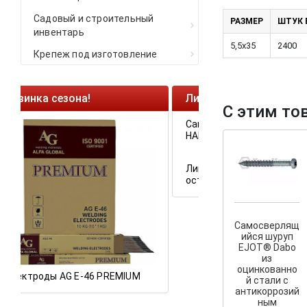
Садовый и строительный
РАЗМЕР
ШТУК 
инвентарь
5,5x35
2400
Крепеж под изготовление
Ликвидация остатков!
Cкрыт
С этим то
Саморезы кровельные HKR-R
Крепле
HARPOON EURO
У нас 
крепеж
и фаса
Самосверлящ
ийся шуруп
EJOT® Dabo
Ликвидация складских
из
остатков по ценам 2020 года!
оцинкованно
 PREMIUM
й стали с
антикоррозий
ным