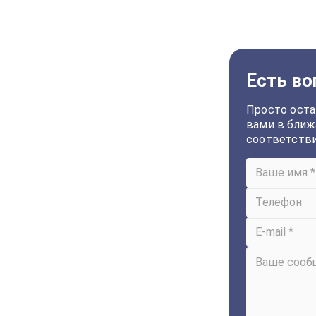
Есть во
Просто оста
вами в ближ
соответств