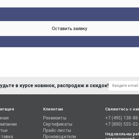
удьте в курсе новинок, распродаж и скидок!
игация
Клиентам
Свяжитесь с на
вная
Реквизиты
+7 (495) 138-88
омпании
Сертификаты
+7 (800) 555-02
тьи
Прайс-листы
Недовольны ра
тавка
Производители
сотрудников?