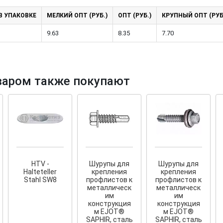
В УПАКОВКЕ
МЕЛКИЙ ОПТ (РУБ.)
ОПТ (РУБ.)
КРУПНЫЙ ОПТ (РУБ
9.63
8.35
7.70
ый крепеж
варом также покупают
ние террас и фасадов
появился
скрытый
 для деревянных террас
дов
.
HTV -
Шурупы для
Шурупы для
Halteteller
крепления
крепления
Stahl SW8
профлистов к
профлистов к
металлическ
металлическ
им
им
конструкция
конструкция
м EJOT®
м EJOT®
SAPHIR, сталь
SAPHIR, сталь