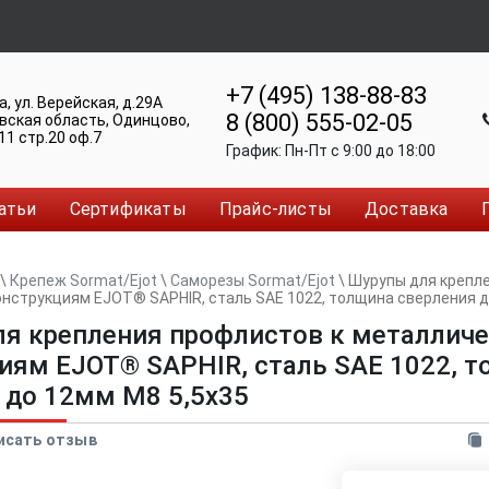
+7 (495) 138-88-83
а
,
ул. Верейская, д.29А
8 (800) 555-02-05
вская область, Одинцово
,
11 стр.20 оф.7
График:
Пн-Пт c 9:00 до 18:00
атьи
Сертификаты
Прайс-листы
Доставка
\
Крепеж Sormat/Ejot
\
Саморезы Sormat/Ejot
\
Шурупы для крепл
нструкциям EJOT® SAPHIR, сталь SAE 1022, толщина сверления д
я крепления профлистов к металлич
иям EJOT® SAPHIR, сталь SAE 1022, 
 до 12мм М8 5,5x35
исать отзыв