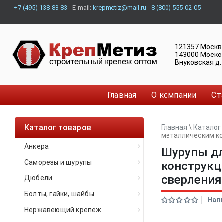
+7 (495) 138-88-83
E-mail:
krepmetiz@mail.ru
8 (800) 555-02-05
121357
Москв
143000
Моско
Внуковская д.
Главная
О компании
Ст
Каталог товаров
Главная
\
Каталог
металлическим ко
Анкера
Шурупы дл
Саморезы и шурупы
конструкц
сверления
Дюбели
Болты, гайки, шайбы
Нап
Нержавеющий крепеж