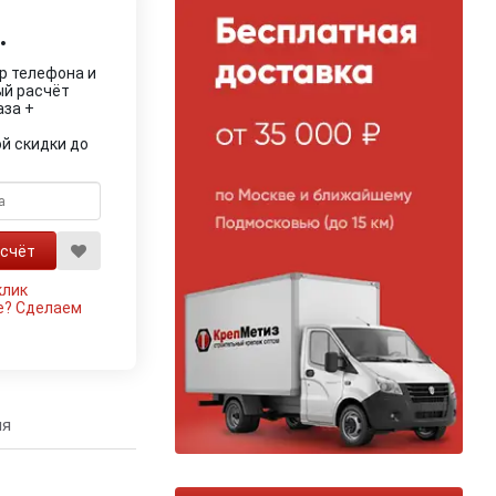
.
р телефона и
ый расчёт
аза +
й скидки до
клик
е?
Сделаем
ия