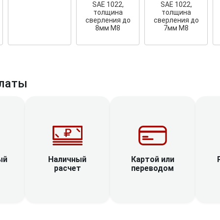
SAE 1022,
SAE 1022,
толщина
толщина
сверления до
сверления до
8мм М8
7мм М8
латы
Наличный
ый
Картой или
расчет
переводом