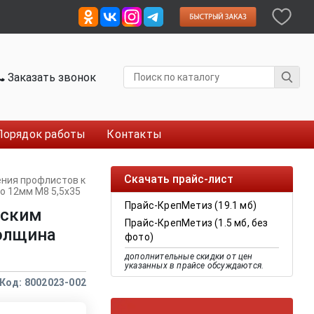
Заказать звонок
Порядок работы
Контакты
Скачать прайс-лист
ения профлистов к
о 12мм М8 5,5x35
Прайс-КрепМетиз (19.1 мб)
еским
Прайс-КрепМетиз (1.5 мб, без
толщина
фото)
дополнительные скидки от цен
указанных в прайсе обсуждаются.
Код: 8002023-002