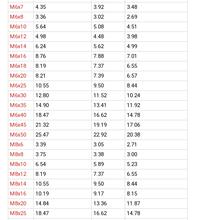
M6x7
4.35
3.92
3.48
M6x8
3.36
3.02
2.69
M6x10
5.64
5.08
4.51
M6x12
4.98
4.48
3.98
M6x14
6.24
5.62
4.99
M6x16
8.76
7.88
7.01
M6x18
8.19
7.37
6.55
M6x20
8.21
7.39
6.57
M6x25
10.55
9.50
8.44
M6x30
12.80
11.52
10.24
M6x35
14.90
13.41
11.92
M6x40
18.47
16.62
14.78
M6x45
21.32
19.19
17.06
M6x50
25.47
22.92
20.38
M8x6
3.39
3.05
2.71
M8x8
3.75
3.38
3.00
M8x10
6.54
5.89
5.23
M8x12
8.19
7.37
6.55
M8x14
10.55
9.50
8.44
M8x16
10.19
9.17
8.15
M8x20
14.84
13.36
11.87
M8x25
18.47
16.62
14.78