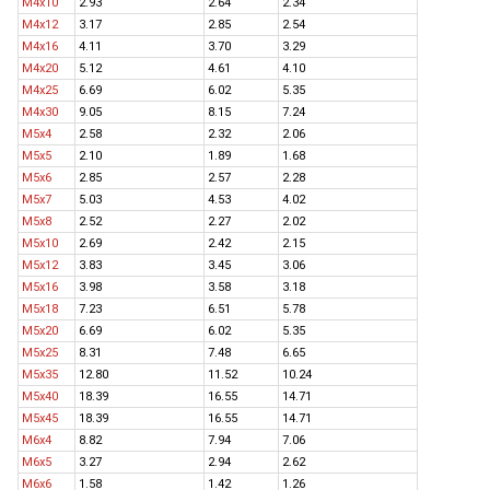
M4x10
2.93
2.64
2.34
M4x12
3.17
2.85
2.54
M4x16
4.11
3.70
3.29
M4x20
5.12
4.61
4.10
M4x25
6.69
6.02
5.35
M4x30
9.05
8.15
7.24
M5x4
2.58
2.32
2.06
M5x5
2.10
1.89
1.68
M5x6
2.85
2.57
2.28
M5x7
5.03
4.53
4.02
M5x8
2.52
2.27
2.02
M5x10
2.69
2.42
2.15
M5x12
3.83
3.45
3.06
M5x16
3.98
3.58
3.18
M5x18
7.23
6.51
5.78
M5x20
6.69
6.02
5.35
M5x25
8.31
7.48
6.65
M5x35
12.80
11.52
10.24
M5x40
18.39
16.55
14.71
M5x45
18.39
16.55
14.71
M6x4
8.82
7.94
7.06
M6x5
3.27
2.94
2.62
M6x6
1.58
1.42
1.26