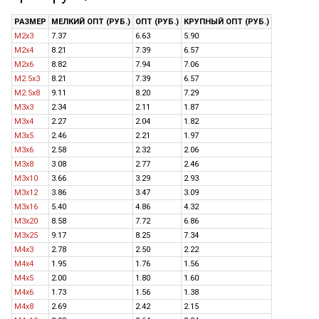
РАЗМЕР
МЕЛКИЙ ОПТ (РУБ.)
ОПТ (РУБ.)
КРУПНЫЙ ОПТ (РУБ.)
M2x3
7.37
6.63
5.90
M2x4
8.21
7.39
6.57
M2x6
8.82
7.94
7.06
M2.5x3
8.21
7.39
6.57
M2.5x8
9.11
8.20
7.29
M3x3
2.34
2.11
1.87
M3x4
2.27
2.04
1.82
M3x5
2.46
2.21
1.97
M3x6
2.58
2.32
2.06
M3x8
3.08
2.77
2.46
M3x10
3.66
3.29
2.93
M3x12
3.86
3.47
3.09
M3x16
5.40
4.86
4.32
M3x20
8.58
7.72
6.86
M3x25
9.17
8.25
7.34
M4x3
2.78
2.50
2.22
M4x4
1.95
1.76
1.56
M4x5
2.00
1.80
1.60
M4x6
1.73
1.56
1.38
M4x8
2.69
2.42
2.15