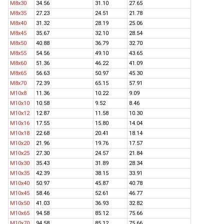
M8x30
34.56
31.10
27.65
M8x35
27.23
24.51
21.78
M8x40
31.32
28.19
25.06
M8x45
35.67
32.10
28.54
M8x50
40.88
36.79
32.70
M8x55
54.56
49.10
43.65
M8x60
51.36
46.22
41.09
M8x65
56.63
50.97
45.30
M8x70
72.39
65.15
57.91
M10x8
11.36
10.22
9.09
M10x10
10.58
9.52
8.46
M10x12
12.87
11.58
10.30
M10x16
17.55
15.80
14.04
M10x18
22.68
20.41
18.14
M10x20
21.96
19.76
17.57
M10x25
27.30
24.57
21.84
M10x30
35.43
31.89
28.34
M10x35
42.39
38.15
33.91
M10x40
50.97
45.87
40.78
M10x45
58.46
52.61
46.77
M10x50
41.03
36.93
32.82
M10x65
94.58
85.12
75.66
M10x70
94.58
85.12
75.66