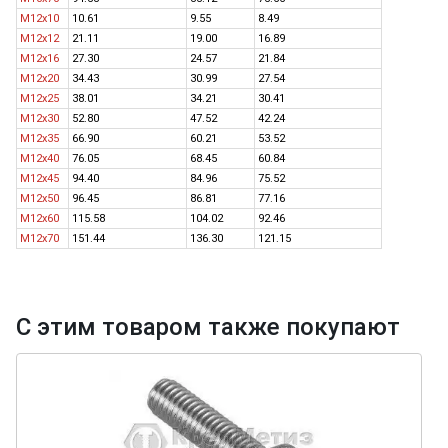
M12x10
10.61
9.55
8.49
M12x12
21.11
19.00
16.89
M12x16
27.30
24.57
21.84
M12x20
34.43
30.99
27.54
M12x25
38.01
34.21
30.41
M12x30
52.80
47.52
42.24
M12x35
66.90
60.21
53.52
M12x40
76.05
68.45
60.84
M12x45
94.40
84.96
75.52
M12x50
96.45
86.81
77.16
M12x60
115.58
104.02
92.46
M12x70
151.44
136.30
121.15
С этим товаром также покупают