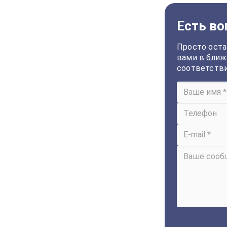
Есть во
Просто оста
вами в ближ
соответств