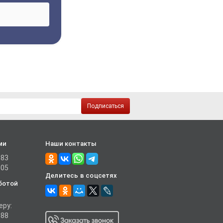
Подписаться
ми
Наши контакты
-83
-05
Делитесь в соцсетях
ботой
еру:
-88