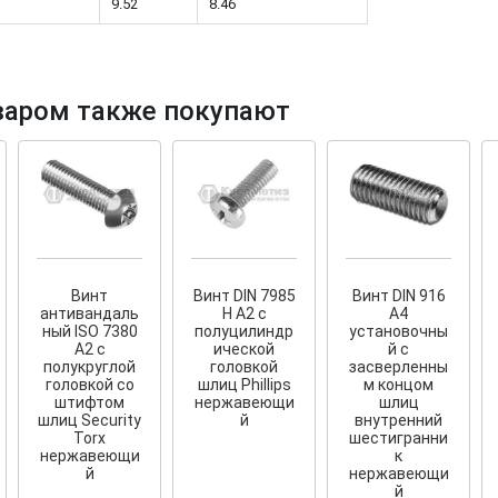
9.52
8.46
варом также покупают
тков!
Cкрытый крепеж
ные HKR-R
Крепление террас и фасадов
У нас появился
скрытый
крепеж для деревянных террас
ских
и фасадов
.
2020 года!
Винт
Винт DIN 7985
Винт DIN 916
антивандаль
H А2 с
A4
ный ISO 7380
полуцилиндр
установочны
А2 с
ической
й с
полукруглой
головкой
засверленны
головкой со
шлиц Phillips
м концом
штифтом
нержавеющи
шлиц
шлиц Security
й
внутренний
Torx
шестигранни
нержавеющи
к
й
нержавеющи
й