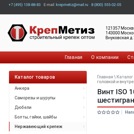
+7 (495) 138-88-83
E-mail:
krepmetiz@mail.ru
8 (800) 555-02-05
121357
Москв
143000
Моско
Внуковская д.
Главная
О компании
Ст
Каталог товаров
Главная
\
Каталог
головкой и внут
Анкера
Винт ISO 
Саморезы и шурупы
шестигра
Дюбели
Нап
Болты, гайки, шайбы
Нержавеющий крепеж