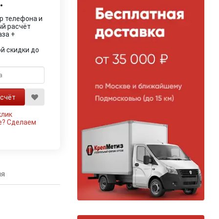
.
р телефона и
ый расчёт
аза +
й скидки до
клик
е?
Сделаем
ия