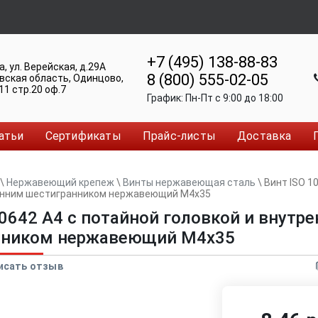
+7 (495) 138-88-83
а
,
ул. Верейская, д.29А
8 (800) 555-02-05
вская область, Одинцово
,
11 стр.20 оф.7
График:
Пн-Пт c 9:00 до 18:00
атьи
Сертификаты
Прайс-листы
Доставка
\
Нержавеющий крепеж
\
Винты нержавеющая сталь
\
Винт ISO 1
ренним шестигранником нержавеющий M4x35
10642 A4 с потайной головкой и внутр
нником нержавеющий M4x35
исать отзыв