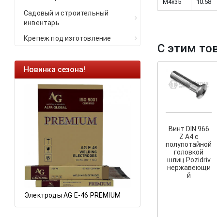
M4x35
10.58
Садовый и строительный
инвентарь
Крепеж под изготовление
С этим то
Новинка сезона!
Ликвидация оста
Саморезы кровель
HARPOON EURO
Ликвидация склад
остатков по ценам 
Винт DIN 966
Z A4 с
полупотайной
головкой
шлиц Pozidriv
а
нержавеющи
й
Электроды AG E-46 PREMIUM