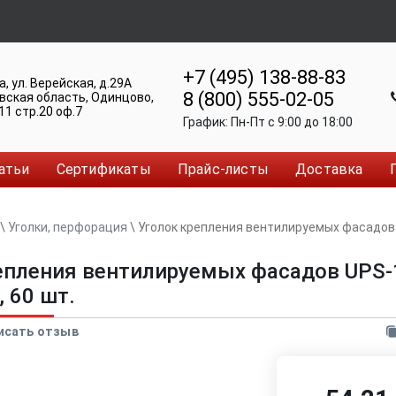
+7 (495) 138-88-83
а
,
ул. Верейская, д.29А
8 (800) 555-02-05
вская область, Одинцово
,
11 стр.20 оф.7
График:
Пн-Пт c 9:00 до 18:00
атьи
Сертификаты
Прайс-листы
Доставка
\
Уголки, перфорация
\
Уголок крепления вентилируемых фасадов
епления вентилируемых фасадов UPS-
 60 шт.
исать отзыв