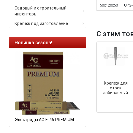
50х120х50
UPS-
Садовый и строительный
инвентарь
Крепеж под изготовление
С этим то
Новинка сезона!
Ликвидация оста
Саморезы кровель
HARPOON EURO
Ликвидация склад
остатков по ценам 
Крепеж для
стоек
забиваемый
а
Электроды AG E-46 PREMIUM