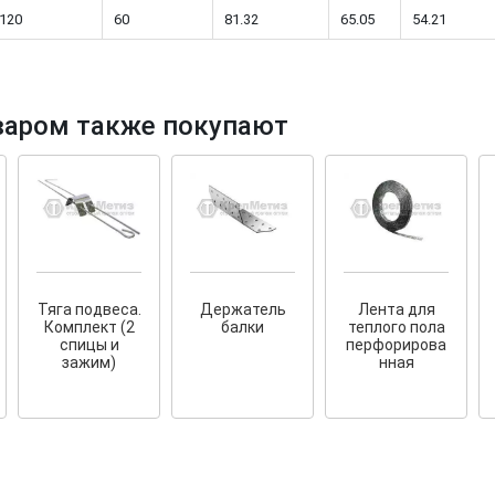
120
60
81.32
65.05
54.21
варом также покупают
тков!
Cкрытый крепеж
ные HKR-R
Крепление террас и фасадов
У нас появился
скрытый
крепеж для деревянных террас
ских
и фасадов
.
2020 года!
Тяга подвеса.
Держатель
Лента для
Комплект (2
балки
теплого пола
спицы и
перфорирова
зажим)
нная