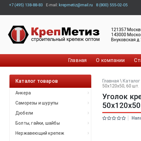
+7 (495) 138-88-83
E-mail:
krepmetiz@mail.ru
8 (800) 555-02-05
121357
Москв
143000
Моско
Внуковская д.
Главная
О компании
Ст
Каталог товаров
Главная
\
Каталог
50х120х50, 60 шт.
Анкера
Уголок кр
Саморезы и шурупы
50х120х50,
Дюбели
Нап
Болты, гайки, шайбы
Нержавеющий крепеж