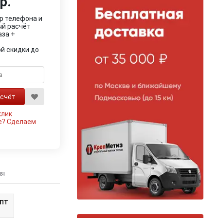
р.
р телефона и
ый расчёт
аза +
й скидки до
клик
е?
Сделаем
ия
ОПТ