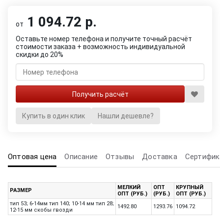
1 094.72 р.
от
Оставьте номер телефона и получите точный расчёт
стоимости заказа + возможность индивидуальной
скидки до 20%
Купить в один клик
Нашли дешевле?
Оптовая цена
Описание
Отзывы
Доставка
Сертифик
МЕЛКИЙ
ОПТ
КРУПНЫЙ
РАЗМЕР
ОПТ (РУБ.)
(РУБ.)
ОПТ (РУБ.)
тип 53; 6-14мм тип 140; 10-14 мм тип 28;
1492.80
1293.76
1094.72
12-15 мм скобы гвозди