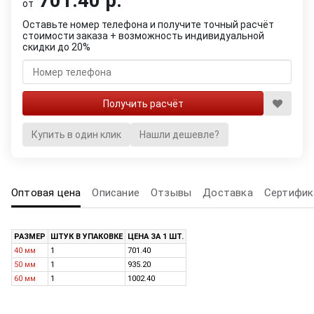
701.40 р.
от
Оставьте номер телефона и получите точный расчёт
стоимости заказа + возможность индивидуальной
скидки до 20%
Купить в один клик
Нашли дешевле?
Оптовая цена
Описание
Отзывы
Доставка
Сертифик
РАЗМЕР
ШТУК В УПАКОВКЕ
ЦЕНА ЗА 1 ШТ.
40 мм
1
701.40
50 мм
1
935.20
60 мм
1
1002.40