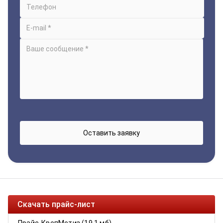
Скачать прайс-лист
Прайс-КрепМетиз (19.1 мб)