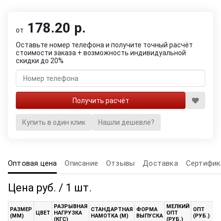
178.20 р.
от
Оставьте номер телефона и получите точный расчёт
стоимости заказа + возможность индивидуальной
скидки до 20%
Купить в один клик
Нашли дешевле?
Оптовая цена
Описание
Отзывы
Доставка
Сертифик
Цена руб. / 1 шт.
РАЗРЫВНАЯ
МЕЛКИЙ
РАЗМЕР
СТАНДАРТНАЯ
ФОРМА
ОПТ
ЦВЕТ
НАГРУЗКА
ОПТ
(ММ)
НАМОТКА (М)
ВЫПУСКА
(РУБ.)
(КГС)
(РУБ.)