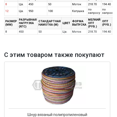
8
Цв.
450
50
Моток
218.70
194.40
по
по
12
Цв.
950
100
Катушка
запросу
запросу
РАЗРЫВНАЯ
МЕЛКИЙ
КР
РАЗМЕР
СТАНДАРТНАЯ
ФОРМА
ОПТ
НАГРУЗКА
ЦВЕТ
ОПТ
ОП
(ММ)
НАМОТКА (М)
ВЫПУСКА
(РУБ.)
(КГС)
(РУБ.)
(Р
8
450
50
Цв.
Моток
218.70
194.40
19
С этим товаром также покупают
Шнур вязаный полипропиленовый