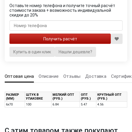
Оставьте номер телефона и получите точный расчёт
стоимости заказа + возможность индивидуальной
скидки до 20%
Купить в один клик
Нашли дешевле?
Оптовая цена
Описание
Отзывы
Доставка
Сертифик
РАЗМЕР
ШТУК В
МЕЛКИЙ ОПТ
ОПТ
КРУПНЫЙ ОПТ
(ММ)
УПАКОВКЕ
(РУБ.)
(РУБ.)
(РУБ.)
6х70
100
6.84
5.47
4.56
С этим товаром также покупают