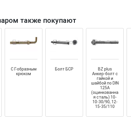
варом также покупают
тков!
Cкрытый крепеж
ные HKR-R
Крепление террас и фасадов
У нас появился
скрытый
С Г-образным
Болт БСР
BZ plus
крепеж для деревянных террас
ских
крюком
Анкер-болт с
и фасадов
.
2020 года!
гайкой и
шайбой по DIN
125A
(оцинкованна
я сталь) 10-
10-30/90, 12-
15-35/110