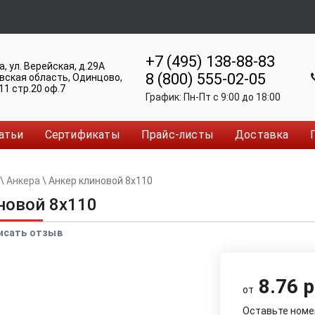
+7 (495) 138-88-83
а
,
ул. Верейская, д.29А
8 (800) 555-02-05
вская область, Одинцово
,
11 стр.20 оф.7
График:
Пн-Пт c 9:00 до 18:00
атьи
Сертификаты
Прайс-листы
Доставка
\
Анкера
\
Анкер клиновой 8x110
новой 8x110
исать отзыв
8.76 р
от
Оставьте номе