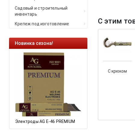
Садовый и строительный
инвентарь
С этим то
Крепеж под изготовление
Новинка сезона!
Ликвидация оста
Саморезы кровель
HARPOON EURO
С крюком
Ликвидация склад
остатков по ценам 
а
Электроды AG E-46 PREMIUM