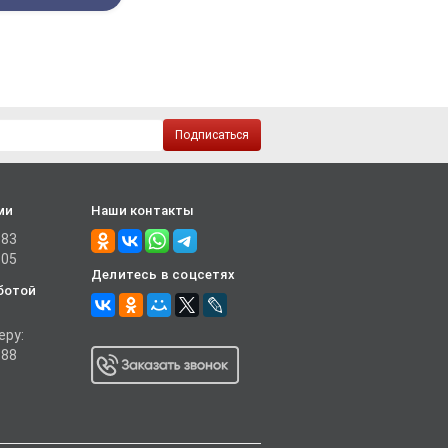
Подписаться
ми
Наши контакты
-83
-05
Делитесь в соцсетях
ботой
еру:
-88