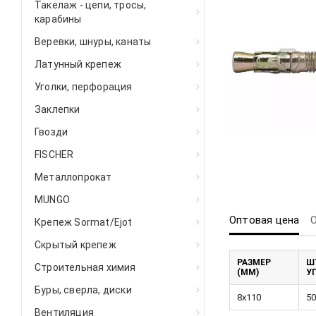
Такелаж - цепи, тросы,
карабины
Веревки, шнуры, канаты
Латунный крепеж
Уголки, перфорация
Заклепки
Гвозди
FISCHER
Металлопрокат
MUNGO
Оптовая цена
Крепеж Sormat/Ejot
Скрытый крепеж
РАЗМЕР
Ш
Строительная химия
(ММ)
У
Буры, сверла, диски
8х110
50
Вентиляция