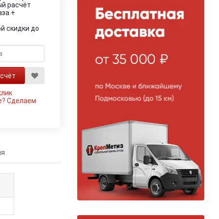
ый расчёт
аза +
й скидки до
клик
е?
Сделаем
ия