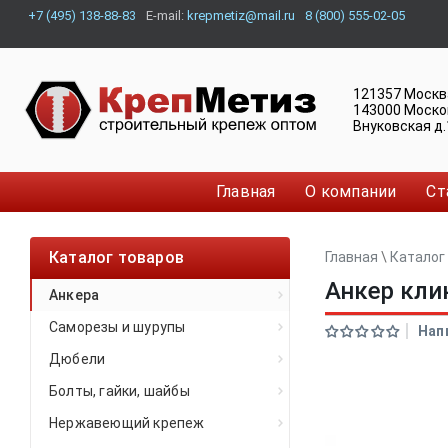
+7 (495) 138-88-83
E-mail:
krepmetiz@mail.ru
8 (800) 555-02-05
121357
Москв
143000
Моско
Внуковская д.
Главная
О компании
Ст
Каталог товаров
Главная
\
Каталог
Анкер кли
Анкера
Саморезы и шурупы
Нап
Дюбели
Болты, гайки, шайбы
Нержавеющий крепеж